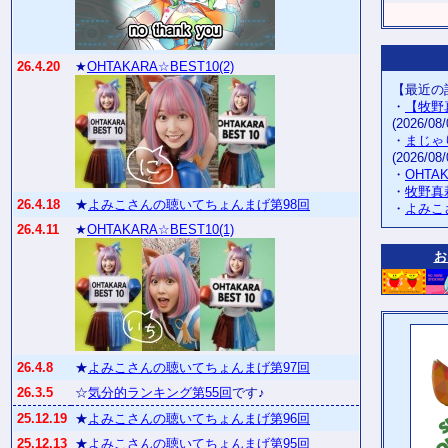
26.4.20
★
OHTAKARA☆BEST10(2)
【最近の
・
【牧野
(2026/08/
・
まじゃ
(2026/08/
・
OHTA
・
牧野真
26.4.18
★
よみこさんの聴いてちょんまげ第98回
・
よみこ
26.4.11
★
OHTAKARA☆BEST10(1)
お
26.4.8
★
よみこさんの聴いてちょんまげ第97回
26.3.5
☆
気分的ランキング第55回
です♪
25.12.19
★
よみこさんの聴いてちょんまげ第96回
25.12.13
★
よみこさんの聴いてちょんまげ第95回