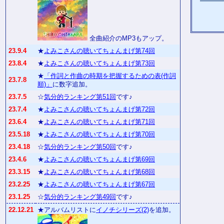
全曲紹介のMP3もアップ。
23.9.4
★
よみこさんの聴いてちょんまげ第74回
23.8.4
★
よみこさんの聴いてちょんまげ第73回
★
「作詞と作曲の時期を把握するための表(作詞
23.7.8
順)」
に数字追加。
23.7.5
☆
気分的ランキング第51回
です♪
23.7.4
★
よみこさんの聴いてちょんまげ第72回
23.6.4
★
よみこさんの聴いてちょんまげ第71回
23.5.18
★
よみこさんの聴いてちょんまげ第70回
23.4.18
☆
気分的ランキング第50回
です♪
23.4.6
★
よみこさんの聴いてちょんまげ第69回
23.3.15
★
よみこさんの聴いてちょんまげ第68回
23.2.25
★
よみこさんの聴いてちょんまげ第67回
23.1.25
☆
気分的ランキング第49回
です♪
22.12.21
★アルバムリストに
イノチシリーズ(2)
を追加。