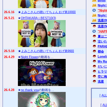
Birds
Night
“Nigh
26.6.16
★
よみこさんの聴いてちょんまげ第100回
Night 
26.5.21
★
OHTAKARA☆BEST10(3)
流星(99
流星(98
“HAP
夏は二人
泣いた
PARAD
26.5.18
★
よみこさんの聴いてちょんまげ第99回
都会
Loneli
26.4.29
★
Night Flower
の動画を…
My Ro
だいじ
ヒラリ(
空に抱か
流星
26.4.28
★
no thank you
の動画を…
[
ALL
[
AL