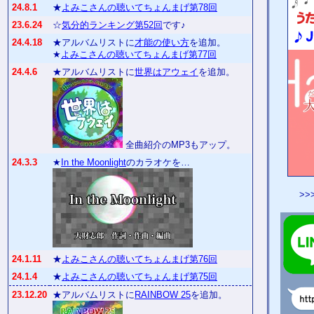
24.8.1
★
よみこさんの聴いてちょんまげ第78回
23.6.24
☆
気分的ランキング第52回
です♪
24.4.18
★アルバムリストに
才能の使い方
を追加。
★
よみこさんの聴いてちょんまげ第77回
24.4.6
★アルバムリストに
世界はアウェイ
を追加。
全曲紹介のMP3もアップ。
24.3.3
★
In the Moonlight
のカラオケを…
>>
24.1.11
★
よみこさんの聴いてちょんまげ第76回
24.1.4
★
よみこさんの聴いてちょんまげ第75回
23.12.20
★アルバムリストに
RAINBOW 25
を追加。