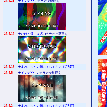
25.4.21
★
イノチXX
のカラオケ動画を…
25.4.19
★
だけど儚い物語
のカラオケ動画を…
25.4.16
★
よみこさんの聴いてちょんまげ第85回
25.4.5
★
イノチXXII
のカラオケ動画を…
25.4.2
★
よみこさんの聴いてちょんまげ第84回