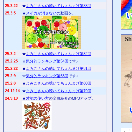
25.3.22
★
よみこさんの聴いてちょんまげ第83回
25.3.5
★
スイカが消せない
の動画を…
25.3.2
★
よみこさんの聴いてちょんまげ第82回
25.2.25
☆
気分的ランキング第54回
です♪
25.2.22
★
よみこさんの聴いてちょんまげ第81回
25.2.9
☆
気分的ランキング第53回
です♪
25.2.8
★
よみこさんの聴いてちょんまげ第80回
24.12.14
★
よみこさんの聴いてちょんまげ第79回
24.9.19
★
才能の使い方
の全曲紹介のMP3アップ。