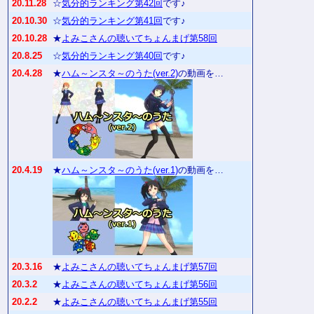
20.11.28
☆
気分的ランキング第42回
です♪
20.10.30
☆
気分的ランキング第41回
です♪
20.10.28
★
よみこさんの聴いてちょんまげ第58回
20.8.25
☆
気分的ランキング第40回
です♪
20.4.28
★
ハム～ンスタ～のうた(ver.2)
の動画を…
20.4.19
★
ハム～ンスタ～のうた(ver.1)
の動画を…
20.3.16
★
よみこさんの聴いてちょんまげ第57回
20.3.2
★
よみこさんの聴いてちょんまげ第56回
20.2.2
★
よみこさんの聴いてちょんまげ第55回