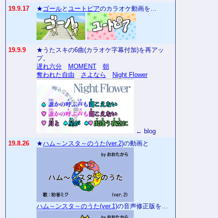
19.9.17
★
ゴール
と
ユートピア
のカラオケ動画を…
19.9.9
★うたスキの6曲(カラオケ字幕付加)を再アッ
プ。
遅れ六分
MOMENT
朝
奪われた自由
さよなら
Night Flower
← blog
19.8.26
★
ハム～ンスタ～のうた(ver.2)
の動画と
ハム～ンスタ～のうた(ver.1)
の音声修正版を…