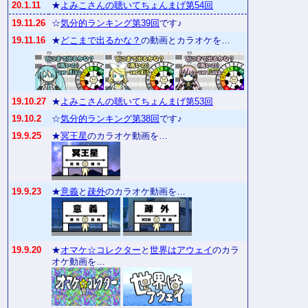
20.1.11
★
よみこさんの聴いてちょんまげ第54回
19.11.26
☆
気分的ランキング第39回
です♪
19.11.16
★
どこまで出るかな？
の動画とカラオケを…
19.10.27
★
よみこさんの聴いてちょんまげ第53回
19.10.2
☆
気分的ランキング第38回
です♪
19.9.25
★
冥王星
のカラオケ動画を…
19.9.23
★
意義
と
疎外
のカラオケ動画を…
19.9.20
★
オマケ☆コレクター
と
世界はアウェイ
のカラ
オケ動画を…