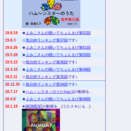
19.8.19
★
よみこさんの聴いてちょんまげ第52回
19.8.3
☆
気分的ランキング第37回
です♪
19.6.26
★
よみこさんの聴いてちょんまげ第51回
19.5.28
★
よみこさんの聴いてちょんまげ第50回
19.5.15
☆
気分的ランキング第36回
です♪
19.3.10
★
よみこさんの聴いてちょんまげ第49回
19.2.11
☆
気分的ランキング第35回
です♪
18.12.30
☆
気分的ランキング第34回
です♪
18.7.17
★
ハム～ンスタ～のうた(ver.1)
の動画を…
18.4.8
★
よみこさんの聴いてちょんまげ第48回
18.1.19
★
MOMENT
の動画を…(うたスキにも…)