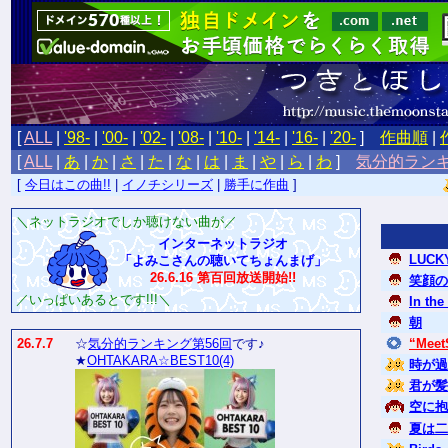
[
ALL
|
'98-
|
'00-
|
'02-
|
'08-
|
'10-
|
'14-
|
'16-
|
'20-
]
作曲順
|
[
ALL
|
あ
|
か
|
さ
|
た
|
な
|
は
|
ま
|
や
|
ら
|
わ
]
気分的ラン
[
今日はこの曲!!
|
イノチシリーズ
|
勝手に作曲
]
＼ネットラジオでしか聴けない曲が／
インターネットラジオ
LUCKY
「よみこさんの聴いてちょんまげ」
26.6.16 第百回放送開始!!
笑顔の
／いっぱいあるとです!!!＼
In the
朝
26.7.7
☆
気分的ランキング第56回
です♪
“Meet
★
OHTAKARA☆BEST10(4)
時が過
君が髪
空に抱
夏は二人