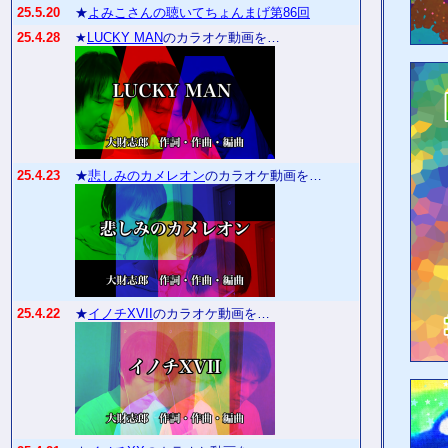
25.5.20
★
よみこさんの聴いてちょんまげ第86回
25.4.28
★
LUCKY MAN
のカラオケ動画を…
25.4.23
★
悲しみのカメレオン
のカラオケ動画を…
25.4.22
★
イノチXVII
のカラオケ動画を…