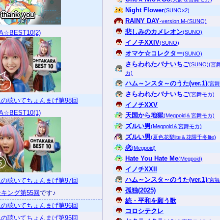
Night Flower
(SUNO×2)
RAINY DAY
-version.M-(SUNO)
悲しみのカメレオン
A☆BEST10(2)
(SUNO)
イノチXXIV
(SUNO)
オマケ☆コレクター
(SUNO)
さらわれたバナいちご
(SUNO)(宮
カ)
ハム～ンスタ～のうた(ver.1)
(宮舞
さらわれたバナいちご
(宮舞モカ)
の聴いてちょんまげ第98回
イノチXXV
A☆BEST10(1)
天国から地獄
(Megpoid＆宮舞モカ)
ズルい男
(Megpoid＆宮舞モカ)
ズルい男
(夏色花梨lite＆花隈千冬lite)
恋
(Megpoid)
Hate You Hate Me
(Megpoid)
イノチXXII
ハム～ンスタ～のうた(ver.1)
の聴いてちょんまげ第97回
(宮舞モ
孤独(2025)
キング第55回
です♪
続・平和を願う歌
の聴いてちょんまげ第96回
コロシテクレ
の聴いてちょんまげ第95回