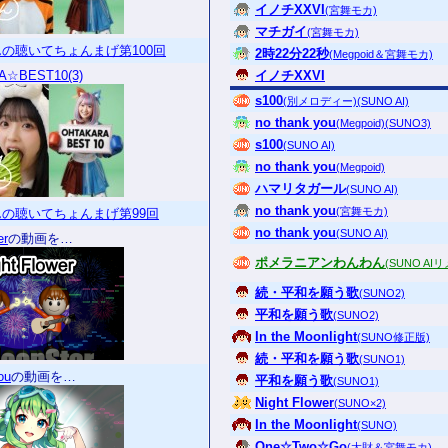
イノチXXVI
(宮舞モカ)
マチガイ
(宮舞モカ)
の聴いてちょんまげ第100回
2時22分22秒
(Megpoid＆宮舞モカ)
A☆BEST10(3)
イノチXXVI
s100
(別メロディー)(SUNO AI)
no thank you
(Megpoid)(SUNO3)
s100
(SUNO AI)
no thank you
(Megpoid)
ハマリタガール
(SUNO AI)
no thank you
(宮舞モカ)
の聴いてちょんまげ第99回
no thank you
(SUNO AI)
er
の動画を…
ポメラニアンわんわん
(SUNO AI
続・平和を願う歌
(SUNO2)
平和を願う歌
(SUNO2)
In the Moonlight
(SUNO修正版)
続・平和を願う歌
(SUNO1)
ou
の動画を…
平和を願う歌
(SUNO1)
Night Flower
(SUNO×2)
In the Moonlight
(SUNO)
One☆Two☆Go
(大財＆宮舞モカ)