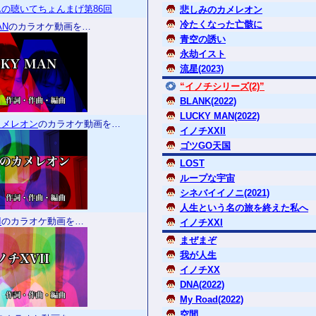
の聴いてちょんまげ第86回
悲しみのカメレオン
冷たくなった亡骸に
AN
のカラオケ動画を…
青空の誘い
永劫イスト
流星(2023)
“イノチシリーズ(2)”
BLANK(2022)
LUCKY MAN(2022)
カメレオン
のカラオケ動画を…
イノチXXII
ゴツGO天国
LOST
ループな宇宙
シネバイイノニ(2021)
人生という名の旅を終えた私へ
I
のカラオケ動画を…
イノチXXI
まぜまぞ
我が人生
イノチXX
DNA(2022)
My Road(2022)
空間