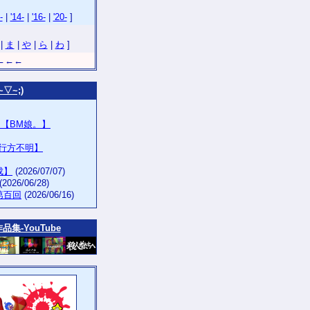
-
|
'14-
|
'16-
|
'20-
]
ト
|
ま
|
や
|
ら
|
わ
]
←←←
▽~;)
ー【BM娘。】
年行方不明】
生成】
(2026/07/07)
(2026/06/28)
第百回
(2026/06/16)
作品集‐YouTube