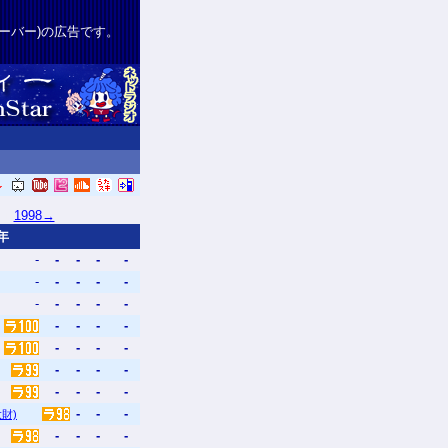
サーバー)の広告です。
■■
1998→
年
-
-
-
-
-
-
-
-
-
-
-
-
-
-
-
-
-
-
-
-
-
-
-
-
-
-
-
-
-
-
-
-
-
-
大財)
-
-
-
-