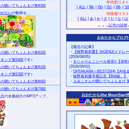
年代別リスト
の聴いてちょんまげ第83回
[
ALL
|
'98-
|
'00-
|
'02-
|
'08-
|
'10
消せない
の動画を…
50音順リス
[
ALL
|
あ
|
か
|
さ
|
た
|
な
|
は
→→→
記号の説明
おおたからブログ(~
【最近の記事】
・
【牧野真莉愛】光GENJIメドレ
の聴いてちょんまげ第82回
(2026/08/05)
キング第54回
です♪
・
まじゃりんこシール発見!!【30
(2026/08/02)
の聴いてちょんまげ第81回
・
OHTAKARA☆BEST10(4)【AI
キング第53回
です♪
・
牧野真莉愛卒業記念【BM娘。】
・
よみこさんの聴いてちょんまげ 
の聴いてちょんまげ第80回
の聴いてちょんまげ第79回
おおたから(the MoonStar)
い方
の全曲紹介のMP3アップ。