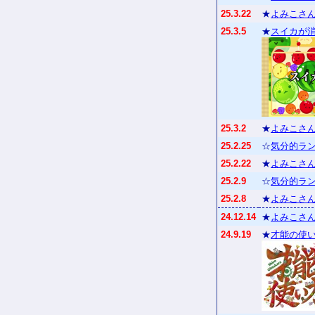
25.3.22
★
よみこさん
25.3.5
★
スイカが
25.3.2
★
よみこさん
25.2.25
☆
気分的ラン
25.2.22
★
よみこさん
25.2.9
☆
気分的ラン
25.2.8
★
よみこさん
24.12.14
★
よみこさん
24.9.19
★
才能の使