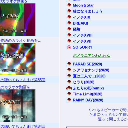
のカラオケ動画を…
Moon＆Star
猫になりましょう
イノチXIX
BREAK!!
経験
イノチXVIII
い物語
のカラオケ動画を…
イノチXVII
SO SORRY
ポメラニアンわんわん
PARADISE(2020)
シアワセナンテ(2020)
夏は二人で…(2020)
の聴いてちょんまげ第85回
ヒラリ(2020)
I
のカラオケ動画を…
ふたりの幻(remix)
Time Limit(2020)
RAINY DAY(2020)
いつもスピーカーで聞
たまにヘッドホンで聴
違って聞こえるかも
の聴いてちょんまげ第84回