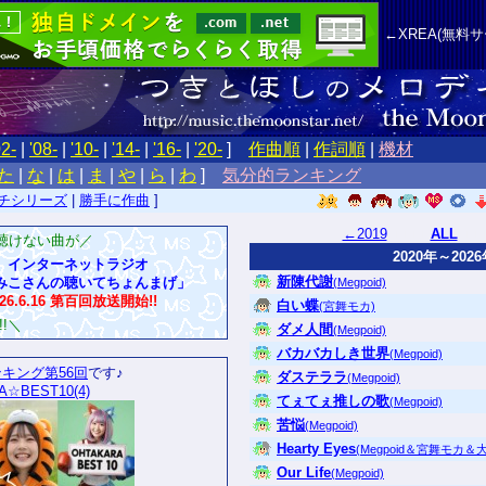
←XREA(無料
02-
|
'08-
|
'10-
|
'14-
|
'16-
|
'20-
]
作曲順
|
作詞順
|
機材
た
|
な
|
は
|
ま
|
や
|
ら
|
わ
]
気分的ランキング
チシリーズ
|
勝手に作曲
]
←2019
■■■■■
ALL
■■■
聴けない曲が／
2020年～2026
インターネットラジオ
新陳代謝
みこさんの聴いてちょんまげ」
(Megpoid)
26.6.16 第百回放送開始!!
白い蝶
(宮舞モカ)
!＼
ダメ人間
(Megpoid)
バカバカしき世界
(Megpoid)
キング第56回
です♪
ダステララ
(Megpoid)
A☆BEST10(4)
てぇてぇ推しの歌
(Megpoid)
苦悩
(Megpoid)
Hearty Eyes
(Megpoid＆宮舞モカ＆
Our Life
(Megpoid)