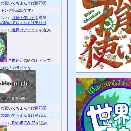
の聴いてちょんまげ第78回
キング第52回
です♪
リストに
才能の使い方
を追加。
の聴いてちょんまげ第77回
リストに
世界はアウェイ
を追加。
全曲紹介のMP3もアップ。
light
のカラオケを…
の聴いてちょんまげ第76回
の聴いてちょんまげ第75回
リストに
RAINBOW 25
を追加。