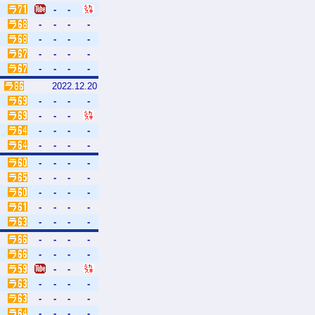
-
-
-
-
-
-
-
-
-
-
-
-
-
-
-
-
-
-
2022.12.20
-
-
-
-
-
-
-
-
-
-
-
-
-
-
-
-
-
-
-
-
-
-
-
-
-
-
-
-
-
-
-
-
-
-
-
-
-
-
-
-
-
-
-
-
-
-
-
-
-
-
-
-
-
-
-
-
-