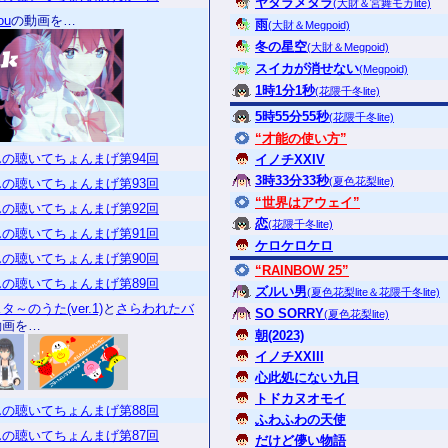
ヤタラメタラ
(大財＆宮舞モカlite)
ou
の動画を…
雨
(大財＆Megpoid)
冬の星空
(大財＆Megpoid)
スイカが消せない
(Megpoid)
1時1分1秒
(花隈千冬lite)
5時55分55秒
(花隈千冬lite)
“才能の使い方”
の聴いてちょんまげ第94回
イノチXXIV
3時33分33秒
(夏色花梨lite)
の聴いてちょんまげ第93回
“世界はアウェイ”
の聴いてちょんまげ第92回
恋
(花隈千冬lite)
の聴いてちょんまげ第91回
ケロケロケロ
の聴いてちょんまげ第90回
“RAINBOW 25”
の聴いてちょんまげ第89回
ズルい男
(夏色花梨lite＆花隈千冬lite)
～のうた(ver.1)
と
さらわれたバ
SO SORRY
(夏色花梨lite)
動画を…
朝(2023)
イノチXXIII
心此処にない九日
トドカヌオモイ
の聴いてちょんまげ第88回
ふわふわの天使
の聴いてちょんまげ第87回
だけど儚い物語