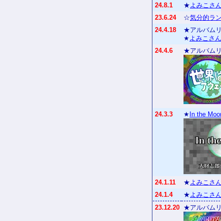
24.8.1
★
よみこさん
23.6.24
☆
気分的ラン
24.4.18
★アルバム
★
よみこさん
24.4.6
★アルバム
24.3.3
★
In the Moon
24.1.11
★
よみこさん
24.1.4
★
よみこさん
23.12.20
★アルバム