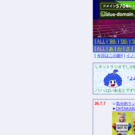
[
ALL
|
'98-
|
'00-
|
'
[
ALL
|
あ
|
か
|
さ
|
[
今日はこの曲!!
|
イノ
＼ネットラジオでしか
「よ
／いっぱいあるとです!!
26.7.7
☆
気分的ラン
★
OHTAKAR