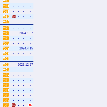
-
-
-
-
-
-
-
-
-
-
-
-
-
-
-
-
-
-
-
-
-
-
-
2024.10.7
-
-
-
-
-
-
-
-
2024.4.15
-
-
-
-
-
-
-
-
2023.12.27
-
-
-
-
-
-
-
-
-
-
-
-
-
-
-
-
-
-
-
-
-
-
-
-
-
-
-
-
-
-