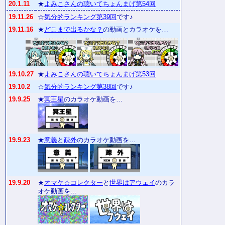
20.1.11
★
よみこさんの聴いてちょんまげ第54回
19.11.26
☆
気分的ランキング第39回
です♪
19.11.16
★
どこまで出るかな？
の動画とカラオケを…
19.10.27
★
よみこさんの聴いてちょんまげ第53回
19.10.2
☆
気分的ランキング第38回
です♪
19.9.25
★
冥王星
のカラオケ動画を…
19.9.23
★
意義
と
疎外
のカラオケ動画を…
19.9.20
★
オマケ☆コレクター
と
世界はアウェイ
のカラ
オケ動画を…