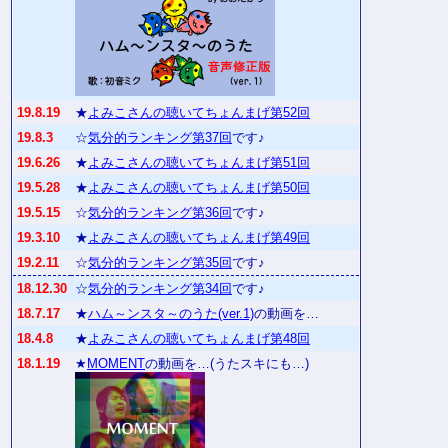
19.8.19
★
よみこさんの聴いてちょんまげ第52回
19.8.3
☆
気分的ランキング第37回
です♪
19.6.26
★
よみこさんの聴いてちょんまげ第51回
19.5.28
★
よみこさんの聴いてちょんまげ第50回
19.5.15
☆
気分的ランキング第36回
です♪
19.3.10
★
よみこさんの聴いてちょんまげ第49回
19.2.11
☆
気分的ランキング第35回
です♪
18.12.30
☆
気分的ランキング第34回
です♪
18.7.17
★
ハム～ンスタ～のうた(ver.1)
の動画を…
18.4.8
★
よみこさんの聴いてちょんまげ第48回
18.1.19
★
MOMENT
の動画を…(うたスキにも…)