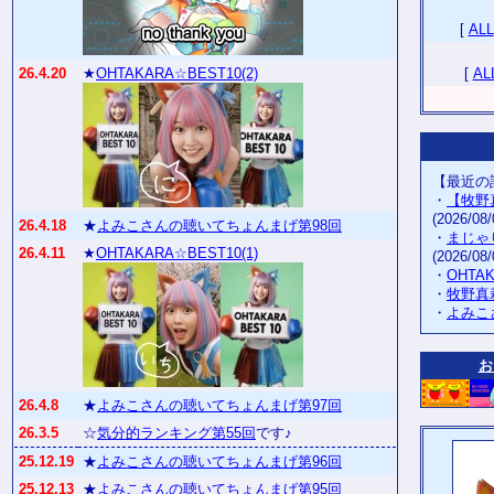
[
ALL
26.4.20
★
OHTAKARA☆BEST10(2)
[
AL
【最近の
・
【牧野
(2026/08/
26.4.18
★
よみこさんの聴いてちょんまげ第98回
・
まじゃ
26.4.11
★
OHTAKARA☆BEST10(1)
(2026/08/
・
OHTA
・
牧野真
・
よみこ
お
26.4.8
★
よみこさんの聴いてちょんまげ第97回
26.3.5
☆
気分的ランキング第55回
です♪
25.12.19
★
よみこさんの聴いてちょんまげ第96回
25.12.13
★
よみこさんの聴いてちょんまげ第95回