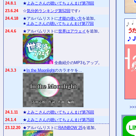
24.8.1
★
よみこさんの聴いてちょんまげ第78回
23.6.24
☆
気分的ランキング第52回
です♪
24.4.18
★アルバムリストに
才能の使い方
を追加。
★
よみこさんの聴いてちょんまげ第77回
24.4.6
★アルバムリストに
世界はアウェイ
を追加。
全曲紹介のMP3もアップ。
24.3.3
★
In the Moonlight
のカラオケを…
>>
24.1.11
★
よみこさんの聴いてちょんまげ第76回
24.1.4
★
よみこさんの聴いてちょんまげ第75回
23.12.20
★アルバムリストに
RAINBOW 25
を追加。