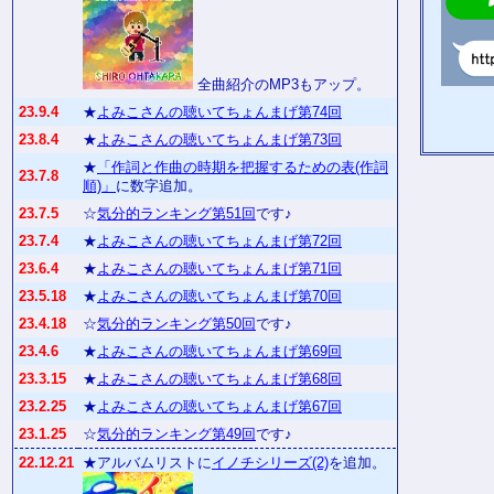
全曲紹介のMP3もアップ。
23.9.4
★
よみこさんの聴いてちょんまげ第74回
23.8.4
★
よみこさんの聴いてちょんまげ第73回
★
「作詞と作曲の時期を把握するための表(作詞
23.7.8
順)」
に数字追加。
23.7.5
☆
気分的ランキング第51回
です♪
23.7.4
★
よみこさんの聴いてちょんまげ第72回
23.6.4
★
よみこさんの聴いてちょんまげ第71回
23.5.18
★
よみこさんの聴いてちょんまげ第70回
23.4.18
☆
気分的ランキング第50回
です♪
23.4.6
★
よみこさんの聴いてちょんまげ第69回
23.3.15
★
よみこさんの聴いてちょんまげ第68回
23.2.25
★
よみこさんの聴いてちょんまげ第67回
23.1.25
☆
気分的ランキング第49回
です♪
22.12.21
★アルバムリストに
イノチシリーズ(2)
を追加。