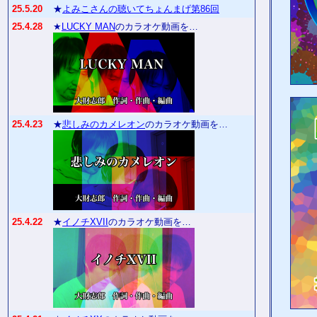
25.5.20
★
よみこさんの聴いてちょんまげ第86回
25.4.28
★
LUCKY MAN
のカラオケ動画を…
25.4.23
★
悲しみのカメレオン
のカラオケ動画を…
25.4.22
★
イノチXVII
のカラオケ動画を…