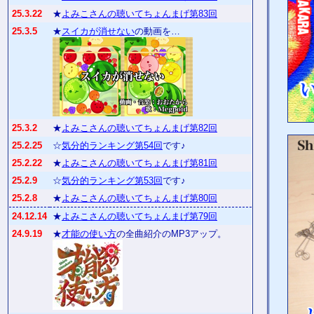
25.3.22
★
よみこさんの聴いてちょんまげ第83回
25.3.5
★
スイカが消せない
の動画を…
25.3.2
★
よみこさんの聴いてちょんまげ第82回
25.2.25
☆
気分的ランキング第54回
です♪
25.2.22
★
よみこさんの聴いてちょんまげ第81回
25.2.9
☆
気分的ランキング第53回
です♪
25.2.8
★
よみこさんの聴いてちょんまげ第80回
24.12.14
★
よみこさんの聴いてちょんまげ第79回
24.9.19
★
才能の使い方
の全曲紹介のMP3アップ。