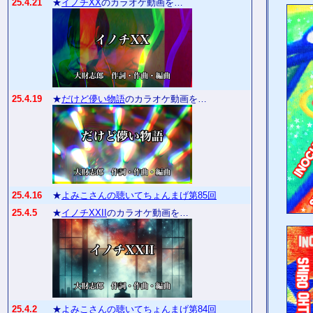
25.4.21
★
イノチXX
のカラオケ動画を…
25.4.19
★
だけど儚い物語
のカラオケ動画を…
25.4.16
★
よみこさんの聴いてちょんまげ第85回
25.4.5
★
イノチXXII
のカラオケ動画を…
25.4.2
★
よみこさんの聴いてちょんまげ第84回