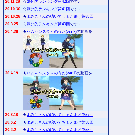
20.11.28
☆
気分的ランキング第42回
です♪
20.10.30
☆
気分的ランキング第41回
です♪
20.10.28
★
よみこさんの聴いてちょんまげ第58回
20.8.25
☆
気分的ランキング第40回
です♪
20.4.28
★
ハム～ンスタ～のうた(ver.2)
の動画を…
20.4.19
★
ハム～ンスタ～のうた(ver.1)
の動画を…
20.3.16
★
よみこさんの聴いてちょんまげ第57回
20.3.2
★
よみこさんの聴いてちょんまげ第56回
20.2.2
★
よみこさんの聴いてちょんまげ第55回