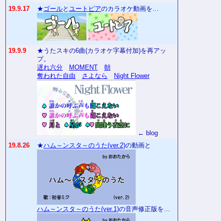
19.9.17
★
ゴール
と
ユートピア
のカラオケ動画を…
19.9.9
★うたスキの6曲(カラオケ字幕付加)を再アッ
プ。
遅れ六分
MOMENT
朝
奪われた自由
さよなら
Night Flower
← blog
19.8.26
★
ハム～ンスタ～のうた(ver.2)
の動画と
ハム～ンスタ～のうた(ver.1)
の音声修正版を…