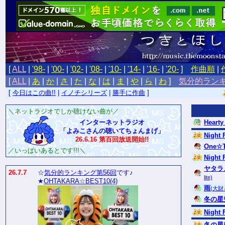
[
ALL
|
'98-
|
'00-
|
'02-
|
'08-
|
'10-
|
'14-
|
'16-
|
'20-
]
作曲順
|
[
ALL
|
あ
|
か
|
さ
|
た
|
な
|
は
|
ま
|
や
|
ら
|
わ
]
気分的ラン
[
今日はこの曲!!
|
イノチシリーズ
|
勝手に作曲
]
＼ネットラジオでしか聴けない曲が／
インターネットラジオ
Hearty
「よみこさんの聴いてちょんまげ」
Night 
26.6.16 第百回放送開始!!
One☆
／いっぱいあるとです!!!＼
Night 
ヤタラ
26.7.7
☆
気分的ランキング第56回
です♪
lite)
★
OHTAKARA☆BEST10(4)
雨
(大財＆
冬の星
Night 
冬の星