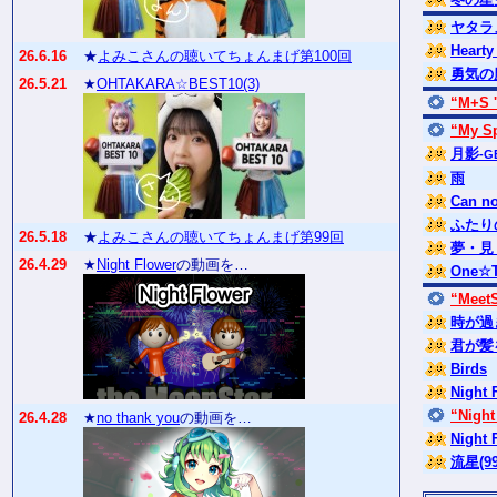
ヤタラ
Hearty
26.6.16
★
よみこさんの聴いてちょんまげ第100回
勇気の
26.5.21
★
OHTAKARA☆BEST10(3)
“M+S '
“My S
月影
-G
雨
Can no
ふたり
26.5.18
★
よみこさんの聴いてちょんまげ第99回
夢・見
26.4.29
★
Night Flower
の動画を…
One☆
“Meet
時が過
君が髪
Birds
Night 
“Night
26.4.28
★
no thank you
の動画を…
Night 
流星(99