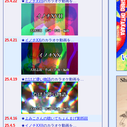
25.4.22
★
イノチXVII
のカラオケ動画を…
25.4.21
★
イノチXX
のカラオケ動画を…
25.4.19
★
だけど儚い物語
のカラオケ動画を…
25.4.16
★
よみこさんの聴いてちょんまげ第85回
25.4.5
★
イノチXXII
のカラオケ動画を…