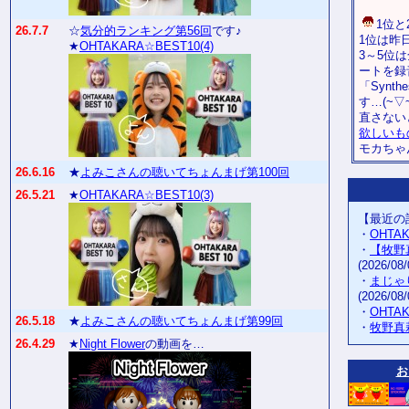
1位と
26.7.7
☆
気分的ランキング第56回
です♪
1位は昨
★
OHTAKARA☆BEST10(4)
3～5位
ートを録
「Synt
す…(~
直さない
欲しいも
モカちゃ
26.6.16
★
よみこさんの聴いてちょんまげ第100回
26.5.21
★
OHTAKARA☆BEST10(3)
【最近の
・
OHTA
・
【牧野
(2026/08/
・
まじゃ
(2026/08/
・
OHTA
26.5.18
★
よみこさんの聴いてちょんまげ第99回
・
牧野真
26.4.29
★
Night Flower
の動画を…
お