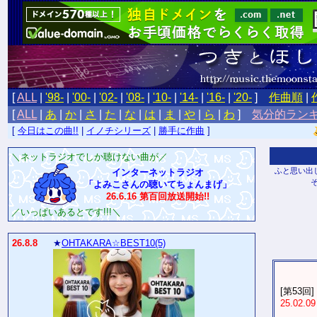
[
ALL
|
'98-
|
'00-
|
'02-
|
'08-
|
'10-
|
'14-
|
'16-
|
'20-
]
作曲順
|
[
ALL
|
あ
|
か
|
さ
|
た
|
な
|
は
|
ま
|
や
|
ら
|
わ
]
気分的ラン
[
今日はこの曲!!
|
イノチシリーズ
|
勝手に作曲
]
＼ネットラジオでしか聴けない曲が／
ふと思い出
インターネットラジオ
「よみこさんの聴いてちょんまげ」
26.6.16 第百回放送開始!!
／いっぱいあるとです!!!＼
26.8.8
★
OHTAKARA☆BEST10(5)
[第53回]
25.02.09