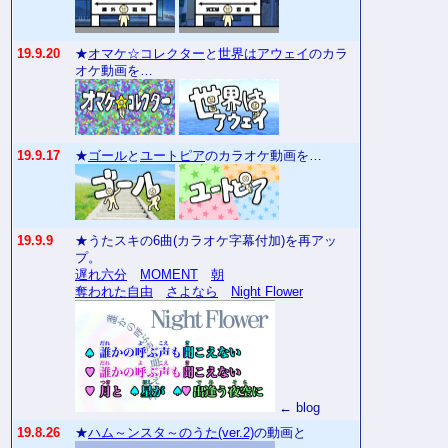
19.9.20
★
オマケ☆コレクター
と
世界はアウェイ
のカラ
オケ動画を…
19.9.17
★
ゴール
と
ユートピア
のカラオケ動画を…
19.9.9
★うたスキの6曲(カラオケ字幕付加)を再アッ
プ。
遅れ六分
MOMENT
朝
奪われた自由
さよなら
Night Flower
← blog
19.8.26
★
ハム～ンスタ～のうた(ver.2)
の動画と