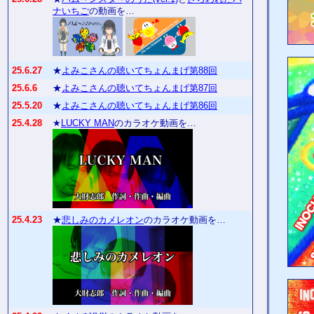
ナいちご
の動画を…
25.6.27
★
よみこさんの聴いてちょんまげ第88回
25.6.6
★
よみこさんの聴いてちょんまげ第87回
25.5.20
★
よみこさんの聴いてちょんまげ第86回
25.4.28
★
LUCKY MAN
のカラオケ動画を…
25.4.23
★
悲しみのカメレオン
のカラオケ動画を…