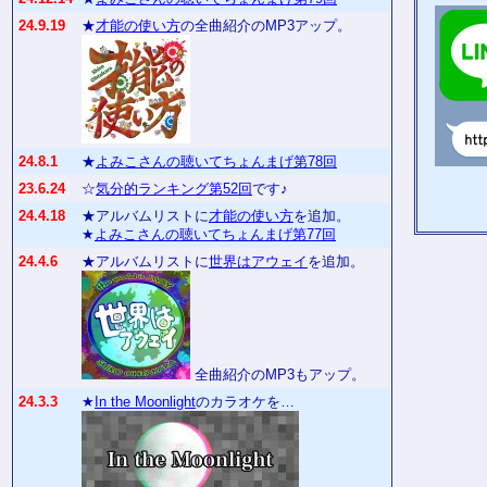
24.9.19
★
才能の使い方
の全曲紹介のMP3アップ。
24.8.1
★
よみこさんの聴いてちょんまげ第78回
23.6.24
☆
気分的ランキング第52回
です♪
24.4.18
★アルバムリストに
才能の使い方
を追加。
★
よみこさんの聴いてちょんまげ第77回
24.4.6
★アルバムリストに
世界はアウェイ
を追加。
全曲紹介のMP3もアップ。
24.3.3
★
In the Moonlight
のカラオケを…