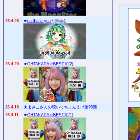
26.4.28
★
no thank you
の動画を…
26.4.20
★
OHTAKARA☆BEST10(2)
26.4.18
★
よみこさんの聴いてちょんまげ第98回
26.4.11
★
OHTAKARA☆BEST10(1)