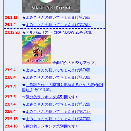
24.1.11
★
よみこさんの聴いてちょんまげ第76回
24.1.4
★
よみこさんの聴いてちょんまげ第75回
23.12.20
★アルバムリストに
RAINBOW 25
を追加。
全曲紹介のMP3もアップ。
23.9.4
★
よみこさんの聴いてちょんまげ第74回
23.8.4
★
よみこさんの聴いてちょんまげ第73回
★
「作詞と作曲の時期を把握するための表(作詞
23.7.8
順)」
に数字追加。
23.7.5
☆
気分的ランキング第51回
です♪
23.7.4
★
よみこさんの聴いてちょんまげ第72回
23.6.4
★
よみこさんの聴いてちょんまげ第71回
23.5.18
★
よみこさんの聴いてちょんまげ第70回
23.4.18
☆
気分的ランキング第50回
です♪