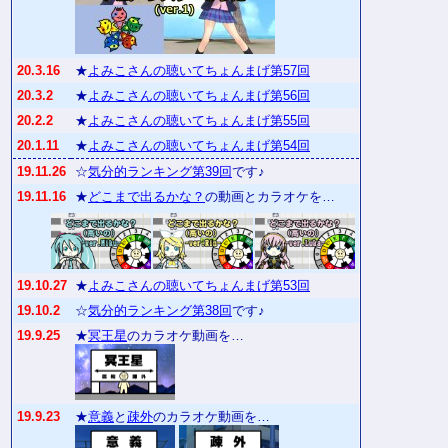
20.3.16
★
よみこさんの聴いてちょんまげ第57回
20.3.2
★
よみこさんの聴いてちょんまげ第56回
20.2.2
★
よみこさんの聴いてちょんまげ第55回
20.1.11
★
よみこさんの聴いてちょんまげ第54回
19.11.26
☆
気分的ランキング第39回
です♪
19.11.16
★
どこまで出るかな？
の動画とカラオケを…
19.10.27
★
よみこさんの聴いてちょんまげ第53回
19.10.2
☆
気分的ランキング第38回
です♪
19.9.25
★
冥王星
のカラオケ動画を…
19.9.23
★
意義
と
疎外
のカラオケ動画を…