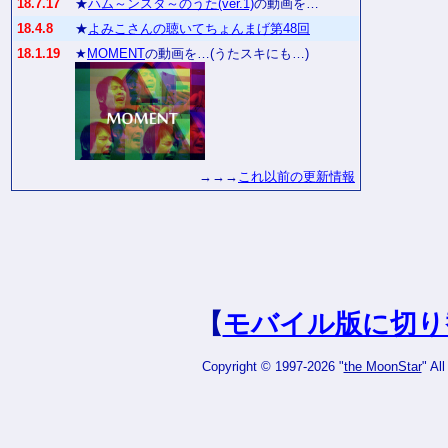
18.7.17
★
ハム～ンスタ～のうた(ver.1)
の動画を…
18.4.8
★
よみこさんの聴いてちょんまげ第48回
18.1.19
★
MOMENT
の動画を…(うたスキにも…)
→→→
これ以前の更新情報
【
モバイル版に切り
Copyright © 1997-2026 "
the MoonStar
" Al