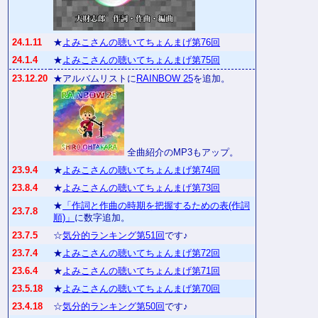
24.1.11
★
よみこさんの聴いてちょんまげ第76回
24.1.4
★
よみこさんの聴いてちょんまげ第75回
23.12.20
★アルバムリストに
RAINBOW 25
を追加。
全曲紹介のMP3もアップ。
23.9.4
★
よみこさんの聴いてちょんまげ第74回
23.8.4
★
よみこさんの聴いてちょんまげ第73回
★
「作詞と作曲の時期を把握するための表(作詞
23.7.8
順)」
に数字追加。
23.7.5
☆
気分的ランキング第51回
です♪
23.7.4
★
よみこさんの聴いてちょんまげ第72回
23.6.4
★
よみこさんの聴いてちょんまげ第71回
23.5.18
★
よみこさんの聴いてちょんまげ第70回
23.4.18
☆
気分的ランキング第50回
です♪