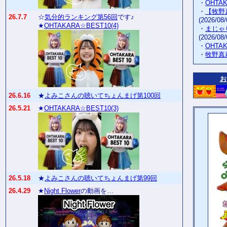
・
OHTA
・
【牧野
26.7.7
☆
気分的ランキング第56回
です♪
(2026/08/
★
OHTAKARA☆BEST10(4)
・
まじゃ
(2026/08/
・
OHTA
・
牧野真
お
26.6.16
★
よみこさんの聴いてちょんまげ第100回
26.5.21
★
OHTAKARA☆BEST10(3)
26.5.18
★
よみこさんの聴いてちょんまげ第99回
26.4.29
★
Night Flower
の動画を…