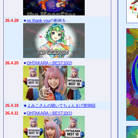
26.4.28
★
no thank you
の動画を…
26.4.20
★
OHTAKARA☆BEST10(2)
26.4.18
★
よみこさんの聴いてちょんまげ第98回
26.4.11
★
OHTAKARA☆BEST10(1)