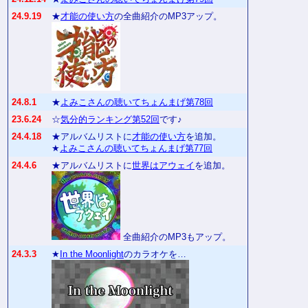
24.9.19
★
才能の使い方
の全曲紹介のMP3アップ。
24.8.1
★
よみこさんの聴いてちょんまげ第78回
23.6.24
☆
気分的ランキング第52回
です♪
24.4.18
★アルバムリストに
才能の使い方
を追加。
★
よみこさんの聴いてちょんまげ第77回
24.4.6
★アルバムリストに
世界はアウェイ
を追加。
全曲紹介のMP3もアップ。
24.3.3
★
In the Moonlight
のカラオケを…