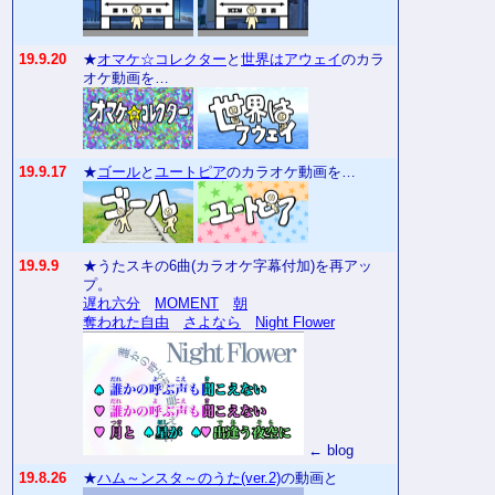
19.9.20
★
オマケ☆コレクター
と
世界はアウェイ
のカラ
オケ動画を…
19.9.17
★
ゴール
と
ユートピア
のカラオケ動画を…
19.9.9
★うたスキの6曲(カラオケ字幕付加)を再アッ
プ。
遅れ六分
MOMENT
朝
奪われた自由
さよなら
Night Flower
← blog
19.8.26
★
ハム～ンスタ～のうた(ver.2)
の動画と