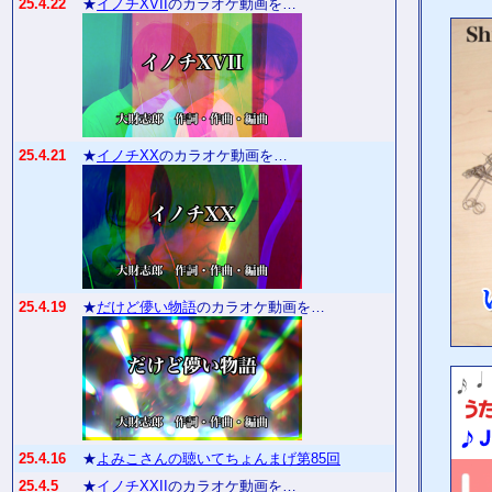
25.4.22
★
イノチXVII
のカラオケ動画を…
25.4.21
★
イノチXX
のカラオケ動画を…
25.4.19
★
だけど儚い物語
のカラオケ動画を…
25.4.16
★
よみこさんの聴いてちょんまげ第85回
25.4.5
★
イノチXXII
のカラオケ動画を…