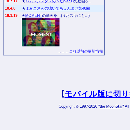
18.7.17
★
ハム～ンスタ～のうた(ver.1)
の動画を…
18.4.8
★
よみこさんの聴いてちょんまげ第48回
18.1.19
★
MOMENT
の動画を…(うたスキにも…)
→→→
これ以前の更新情報
【
モバイル版に切り
Copyright © 1997-2026 "
the MoonStar
" Al