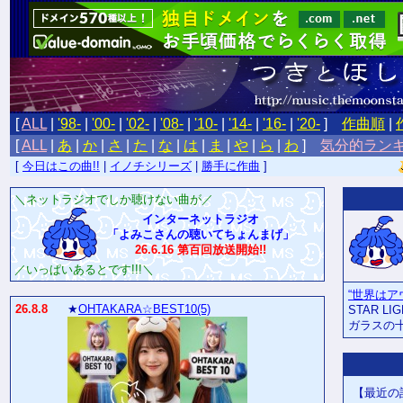
[
ALL
|
'98-
|
'00-
|
'02-
|
'08-
|
'10-
|
'14-
|
'16-
|
'20-
]
作曲順
|
[
ALL
|
あ
|
か
|
さ
|
た
|
な
|
は
|
ま
|
や
|
ら
|
わ
]
気分的ラン
[
今日はこの曲!!
|
イノチシリーズ
|
勝手に作曲
]
＼ネットラジオでしか聴けない曲が／
インターネットラジオ
「よみこさんの聴いてちょんまげ」
26.6.16 第百回放送開始!!
／いっぱいあるとです!!!＼
“世界はア
26.8.8
★
OHTAKARA☆BEST10(5)
STAR LI
ガラスの十
【最近の