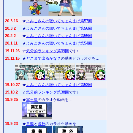
20.3.16
★
よみこさんの聴いてちょんまげ第57回
20.3.2
★
よみこさんの聴いてちょんまげ第56回
20.2.2
★
よみこさんの聴いてちょんまげ第55回
20.1.11
★
よみこさんの聴いてちょんまげ第54回
19.11.26
☆
気分的ランキング第39回
です♪
19.11.16
★
どこまで出るかな？
の動画とカラオケを…
19.10.27
★
よみこさんの聴いてちょんまげ第53回
19.10.2
☆
気分的ランキング第38回
です♪
19.9.25
★
冥王星
のカラオケ動画を…
19.9.23
★
意義
と
疎外
のカラオケ動画を…