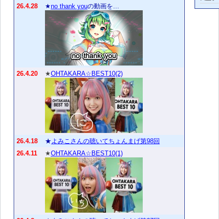
26.4.28
★
no thank you
の動画を…
26.4.20
★
OHTAKARA☆BEST10(2)
26.4.18
★
よみこさんの聴いてちょんまげ第98回
26.4.11
★
OHTAKARA☆BEST10(1)