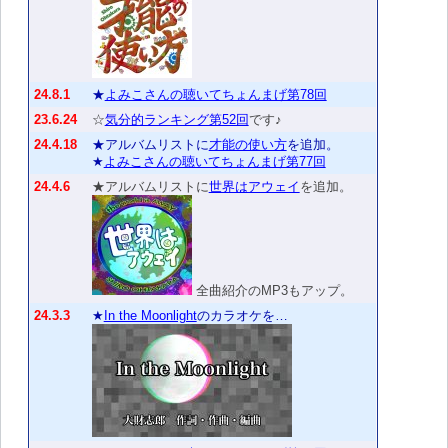
24.8.1
★
よみこさんの聴いてちょんまげ第78回
23.6.24
☆
気分的ランキング第52回
です♪
24.4.18
★アルバムリストに
才能の使い方
を追加。
★
よみこさんの聴いてちょんまげ第77回
24.4.6
★アルバムリストに
世界はアウェイ
を追加。
全曲紹介のMP3もアップ。
24.3.3
★
In the Moonlight
のカラオケを…