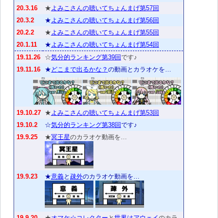
20.3.16
★
よみこさんの聴いてちょんまげ第57回
20.3.2
★
よみこさんの聴いてちょんまげ第56回
20.2.2
★
よみこさんの聴いてちょんまげ第55回
20.1.11
★
よみこさんの聴いてちょんまげ第54回
19.11.26
☆
気分的ランキング第39回
です♪
19.11.16
★
どこまで出るかな？
の動画とカラオケを…
19.10.27
★
よみこさんの聴いてちょんまげ第53回
19.10.2
☆
気分的ランキング第38回
です♪
19.9.25
★
冥王星
のカラオケ動画を…
19.9.23
★
意義
と
疎外
のカラオケ動画を…
19.9.20
★
オマケ☆コレクター
と
世界はアウェイ
のカラ