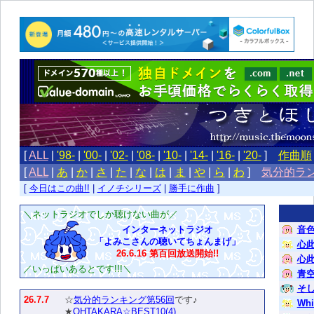
[
ALL
|
'98-
|
'00-
|
'02-
|
'08-
|
'10-
|
'14-
|
'16-
|
'20-
]
作曲順
[
ALL
|
あ
|
か
|
さ
|
た
|
な
|
は
|
ま
|
や
|
ら
|
わ
]
気分的ラ
[
今日はこの曲!!
|
イノチシリーズ
|
勝手に作曲
]
＼ネットラジオでしか聴けない曲が／
インターネットラジオ
音
「よみこさんの聴いてちょんまげ」
心此
26.6.16 第百回放送開始!!
心
／いっぱいあるとです!!!＼
青
そ
26.7.7
☆
気分的ランキング第56回
です♪
Whi
★
OHTAKARA☆BEST10(4)