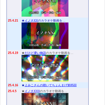
25.4.21
★
イノチXX
のカラオケ動画を…
25.4.19
★
だけど儚い物語
のカラオケ動画を…
25.4.16
★
よみこさんの聴いてちょんまげ第85回
25.4.5
★
イノチXXII
のカラオケ動画を…