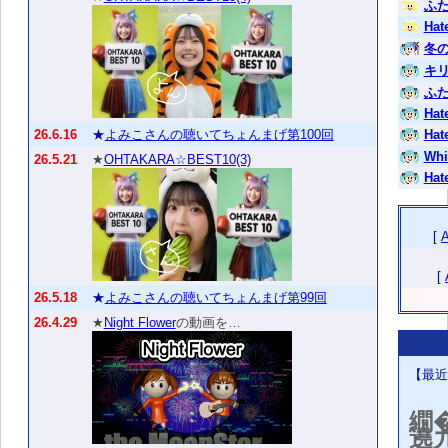
ふた
Hat
冬
キ
ふた
Hat
26.6.16
★
よみこさんの聴いてちょんまげ第100回
Hat
Whi
26.5.21
★
OHTAKARA☆BEST10(3)
Hat
[
[
26.5.18
★
よみこさんの聴いてちょんまげ第99回
26.4.29
★
Night Flower
の動画を…
【最近
繝
遶