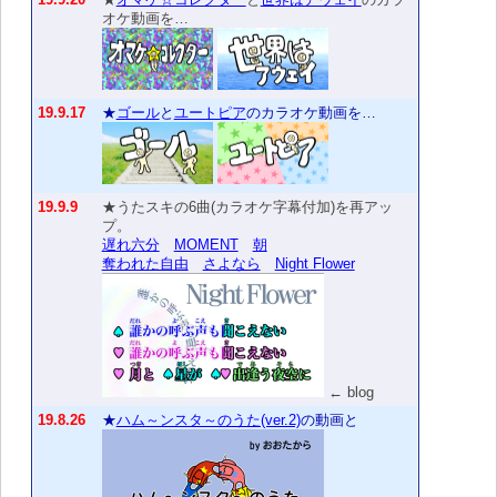
オケ動画を…
19.9.17
★
ゴール
と
ユートピア
のカラオケ動画を…
19.9.9
★うたスキの6曲(カラオケ字幕付加)を再アッ
プ。
遅れ六分
MOMENT
朝
奪われた自由
さよなら
Night Flower
← blog
19.8.26
★
ハム～ンスタ～のうた(ver.2)
の動画と