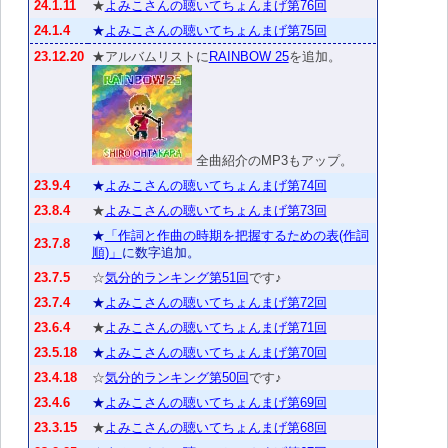
24.1.11
★
よみこさんの聴いてちょんまげ第76回
24.1.4
★
よみこさんの聴いてちょんまげ第75回
23.12.20
★アルバムリストに
RAINBOW 25
を追加。
全曲紹介のMP3もアップ。
23.9.4
★
よみこさんの聴いてちょんまげ第74回
23.8.4
★
よみこさんの聴いてちょんまげ第73回
★
「作詞と作曲の時期を把握するための表(作詞
23.7.8
順)」
に数字追加。
23.7.5
☆
気分的ランキング第51回
です♪
23.7.4
★
よみこさんの聴いてちょんまげ第72回
23.6.4
★
よみこさんの聴いてちょんまげ第71回
23.5.18
★
よみこさんの聴いてちょんまげ第70回
23.4.18
☆
気分的ランキング第50回
です♪
23.4.6
★
よみこさんの聴いてちょんまげ第69回
23.3.15
★
よみこさんの聴いてちょんまげ第68回