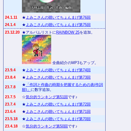
24.1.11
★
よみこさんの聴いてちょんまげ第76回
24.1.4
★
よみこさんの聴いてちょんまげ第75回
23.12.20
★アルバムリストに
RAINBOW 25
を追加。
全曲紹介のMP3もアップ。
23.9.4
★
よみこさんの聴いてちょんまげ第74回
23.8.4
★
よみこさんの聴いてちょんまげ第73回
★
「作詞と作曲の時期を把握するための表(作詞
23.7.8
順)」
に数字追加。
23.7.5
☆
気分的ランキング第51回
です♪
23.7.4
★
よみこさんの聴いてちょんまげ第72回
23.6.4
★
よみこさんの聴いてちょんまげ第71回
23.5.18
★
よみこさんの聴いてちょんまげ第70回
23.4.18
☆
気分的ランキング第50回
です♪