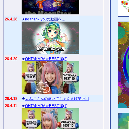
26.4.28
★
no thank you
の動画を…
26.4.20
★
OHTAKARA☆BEST10(2)
26.4.18
★
よみこさんの聴いてちょんまげ第98回
26.4.11
★
OHTAKARA☆BEST10(1)