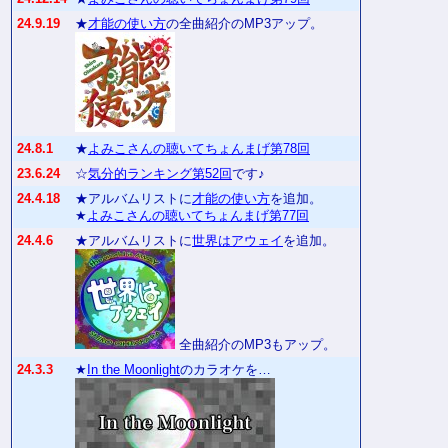
24.9.19
★
才能の使い方
の全曲紹介のMP3アップ。
24.8.1
★
よみこさんの聴いてちょんまげ第78回
23.6.24
☆
気分的ランキング第52回
です♪
24.4.18
★アルバムリストに
才能の使い方
を追加。
★
よみこさんの聴いてちょんまげ第77回
24.4.6
★アルバムリストに
世界はアウェイ
を追加。
全曲紹介のMP3もアップ。
24.3.3
★
In the Moonlight
のカラオケを…