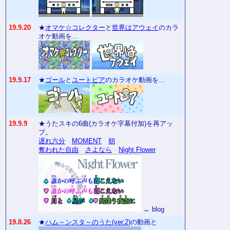
19.9.20
★
オマケ☆コレクター
と
世界はアウェイ
のカラ
オケ動画を…
19.9.17
★
ゴール
と
ユートピア
のカラオケ動画を…
19.9.9
★うたスキの6曲(カラオケ字幕付加)を再アッ
プ。
遅れ六分
MOMENT
朝
奪われた自由
さよなら
Night Flower
← blog
19.8.26
★
ハム～ンスタ～のうた(ver.2)
の動画と