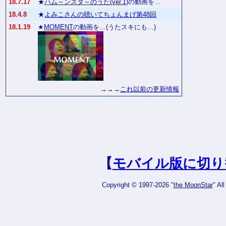
18.7.17
★
ハム～ンスタ～のうた(ver.1)
の動画を…
18.4.8
★
よみこさんの聴いてちょんまげ第48回
18.1.19
★
MOMENT
の動画を…(うたスキにも…)
→→→
これ以前の更新情報
【
モバイル版に切り
Copyright © 1997-2026 "
the MoonStar
" Al