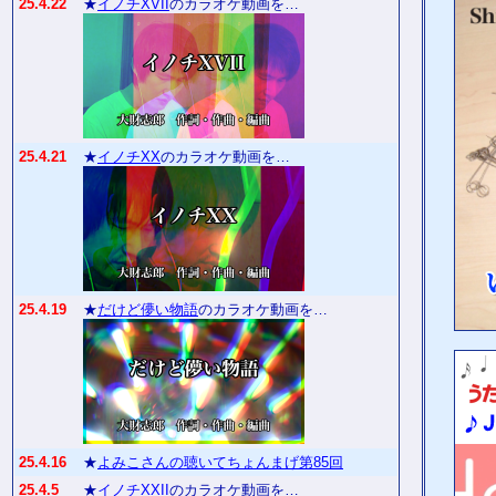
25.4.22
★
イノチXVII
のカラオケ動画を…
25.4.21
★
イノチXX
のカラオケ動画を…
25.4.19
★
だけど儚い物語
のカラオケ動画を…
25.4.16
★
よみこさんの聴いてちょんまげ第85回
25.4.5
★
イノチXXII
のカラオケ動画を…