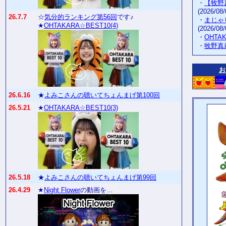
・
【牧野
(2026/08/
26.7.7
☆
気分的ランキング第56回
です♪
・
まじゃ
★
OHTAKARA☆BEST10(4)
(2026/08/
・
OHTA
・
牧野真
お
26.6.16
★
よみこさんの聴いてちょんまげ第100回
26.5.21
★
OHTAKARA☆BEST10(3)
26.5.18
★
よみこさんの聴いてちょんまげ第99回
26.4.29
★
Night Flower
の動画を…