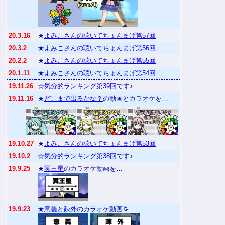
20.3.16
★
よみこさんの聴いてちょんまげ第57回
20.3.2
★
よみこさんの聴いてちょんまげ第56回
20.2.2
★
よみこさんの聴いてちょんまげ第55回
20.1.11
★
よみこさんの聴いてちょんまげ第54回
19.11.26
☆
気分的ランキング第39回
です♪
19.11.16
★
どこまで出るかな？
の動画とカラオケを…
19.10.27
★
よみこさんの聴いてちょんまげ第53回
19.10.2
☆
気分的ランキング第38回
です♪
19.9.25
★
冥王星
のカラオケ動画を…
19.9.23
★
意義
と
疎外
のカラオケ動画を…