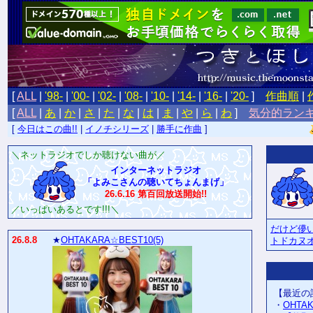
[
ALL
|
'98-
|
'00-
|
'02-
|
'08-
|
'10-
|
'14-
|
'16-
|
'20-
]
作曲順
|
[
ALL
|
あ
|
か
|
さ
|
た
|
な
|
は
|
ま
|
や
|
ら
|
わ
]
気分的ラン
[
今日はこの曲!!
|
イノチシリーズ
|
勝手に作曲
]
＼ネットラジオでしか聴けない曲が／
インターネットラジオ
「よみこさんの聴いてちょんまげ」
26.6.16 第百回放送開始!!
／いっぱいあるとです!!!＼
だけど儚
26.8.8
★
OHTAKARA☆BEST10(5)
トドカヌ
【最近の
・
OHTA