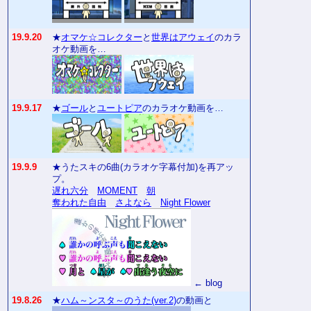
19.9.20
★
オマケ☆コレクター
と
世界はアウェイ
のカラ
オケ動画を…
19.9.17
★
ゴール
と
ユートピア
のカラオケ動画を…
19.9.9
★うたスキの6曲(カラオケ字幕付加)を再アッ
プ。
遅れ六分
MOMENT
朝
奪われた自由
さよなら
Night Flower
← blog
19.8.26
★
ハム～ンスタ～のうた(ver.2)
の動画と