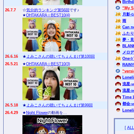
Birthd
“My S
26.7.7
☆
気分的ランキング第56回
です♪
月影
-G
★
OHTAKARA☆BEST10(4)
雨
Can n
ふたり
夢・見
BLANK
メロデ
26.6.16
★
よみこさんの聴いてちょんまげ第100回
One☆
26.5.21
★
OHTAKARA☆BEST10(3)
RAINY
“vers
Lonel
流星
-v
流星
-i
Time 
都会
-v
26.5.18
★
よみこさんの聴いてちょんまげ第99回
Loneli
26.4.29
★
Night Flower
の動画を…
[
ALL