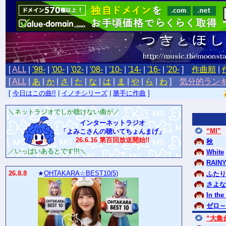
[
ALL
|
'98-
|
'00-
|
'02-
|
'08-
|
'10-
|
'14-
|
'16-
|
'20-
]
作曲順
|
[
ALL
|
あ
|
か
|
さ
|
た
|
な
|
は
|
ま
|
や
|
ら
|
わ
]
気分的ラン
[
今日はこの曲!!
|
イノチシリーズ
|
勝手に作曲
]
＼ネットラジオでしか聴けない曲が／
インターネットラジオ
“MI”
「よみこさんの聴いてちょんまげ」
26.6.16 第百回放送開始!!
秋
／いっぱいあるとです!!!＼
White
RAINY
26.8.8
★
OHTAKARA☆BEST10(5)
ふたり
さよな
In the
ゼロ～
“大集合