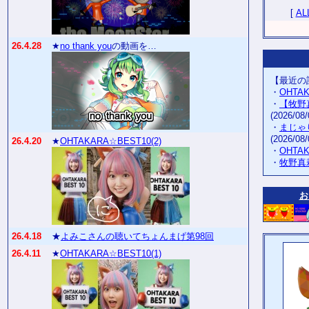
[
AL
26.4.28
★
no thank you
の動画を…
【最近の
・
OHTA
・
【牧野
(2026/08/
・
まじゃ
(2026/08/
26.4.20
★
OHTAKARA☆BEST10(2)
・
OHTA
・
牧野真
お
26.4.18
★
よみこさんの聴いてちょんまげ第98回
26.4.11
★
OHTAKARA☆BEST10(1)