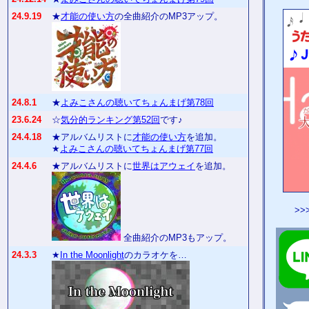
24.9.19
★
才能の使い方
の全曲紹介のMP3アップ。
24.8.1
★
よみこさんの聴いてちょんまげ第78回
23.6.24
☆
気分的ランキング第52回
です♪
24.4.18
★アルバムリストに
才能の使い方
を追加。
★
よみこさんの聴いてちょんまげ第77回
24.4.6
★アルバムリストに
世界はアウェイ
を追加。
>>
全曲紹介のMP3もアップ。
24.3.3
★
In the Moonlight
のカラオケを…