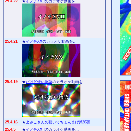
25.4.22
★
イノチXVII
のカラオケ動画を…
25.4.21
★
イノチXX
のカラオケ動画を…
25.4.19
★
だけど儚い物語
のカラオケ動画を…
25.4.16
★
よみこさんの聴いてちょんまげ第85回
25.4.5
★
イノチXXII
のカラオケ動画を…