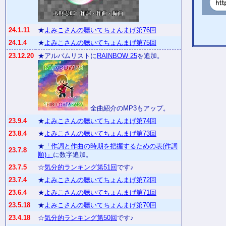
24.1.11
★
よみこさんの聴いてちょんまげ第76回
24.1.4
★
よみこさんの聴いてちょんまげ第75回
23.12.20
★アルバムリストに
RAINBOW 25
を追加。
全曲紹介のMP3もアップ。
23.9.4
★
よみこさんの聴いてちょんまげ第74回
23.8.4
★
よみこさんの聴いてちょんまげ第73回
★
「作詞と作曲の時期を把握するための表(作詞
23.7.8
順)」
に数字追加。
23.7.5
☆
気分的ランキング第51回
です♪
23.7.4
★
よみこさんの聴いてちょんまげ第72回
23.6.4
★
よみこさんの聴いてちょんまげ第71回
23.5.18
★
よみこさんの聴いてちょんまげ第70回
23.4.18
☆
気分的ランキング第50回
です♪