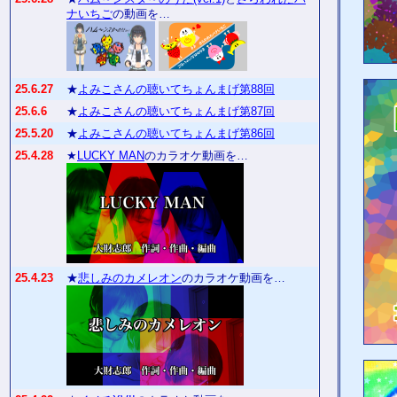
ナいちご
の動画を…
25.6.27
★
よみこさんの聴いてちょんまげ第88回
25.6.6
★
よみこさんの聴いてちょんまげ第87回
25.5.20
★
よみこさんの聴いてちょんまげ第86回
25.4.28
★
LUCKY MAN
のカラオケ動画を…
25.4.23
★
悲しみのカメレオン
のカラオケ動画を…