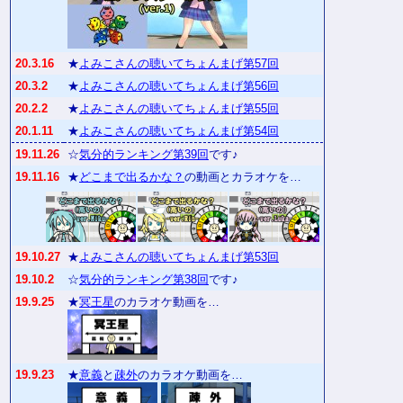
20.3.16
★
よみこさんの聴いてちょんまげ第57回
20.3.2
★
よみこさんの聴いてちょんまげ第56回
20.2.2
★
よみこさんの聴いてちょんまげ第55回
20.1.11
★
よみこさんの聴いてちょんまげ第54回
19.11.26
☆
気分的ランキング第39回
です♪
19.11.16
★
どこまで出るかな？
の動画とカラオケを…
19.10.27
★
よみこさんの聴いてちょんまげ第53回
19.10.2
☆
気分的ランキング第38回
です♪
19.9.25
★
冥王星
のカラオケ動画を…
19.9.23
★
意義
と
疎外
のカラオケ動画を…