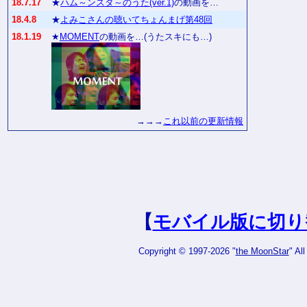
18.7.17
★
ハム～ンスタ～のうた(ver.1)
の動画を…
18.4.8
★
よみこさんの聴いてちょんまげ第48回
18.1.19
★
MOMENT
の動画を…(うたスキにも…)
→→→
これ以前の更新情報
【
モバイル版に切り
Copyright © 1997-2026 "
the MoonStar
" Al