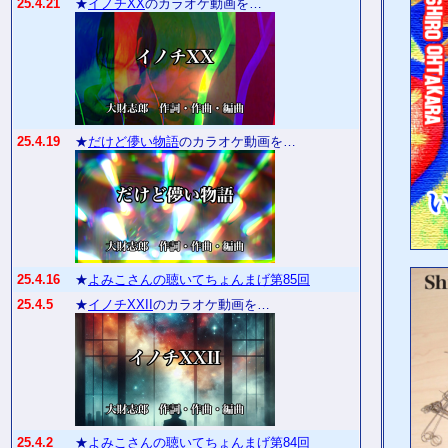
25.4.21
★
イノチXX
のカラオケ動画を…
25.4.19
★
だけど儚い物語
のカラオケ動画を…
25.4.16
★
よみこさんの聴いてちょんまげ第85回
25.4.5
★
イノチXXII
のカラオケ動画を…
25.4.2
★
よみこさんの聴いてちょんまげ第84回