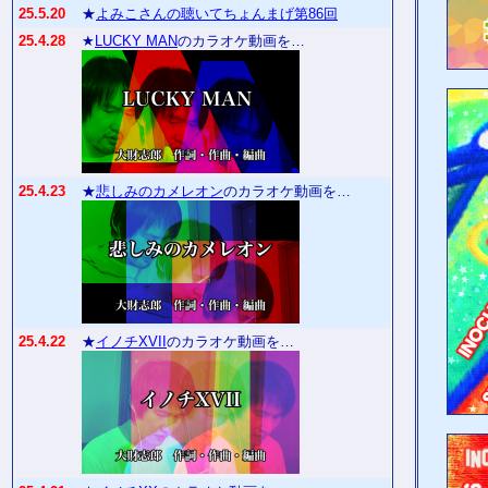
25.5.20
★
よみこさんの聴いてちょんまげ第86回
25.4.28
★
LUCKY MAN
のカラオケ動画を…
25.4.23
★
悲しみのカメレオン
のカラオケ動画を…
25.4.22
★
イノチXVII
のカラオケ動画を…