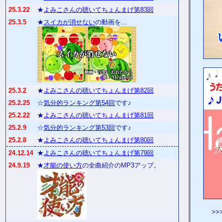
25.3.22
★
よみこさんの聴いてちょんまげ第83回
25.3.5
★
スイカが消せない
の動画を…
25.3.2
★
よみこさんの聴いてちょんまげ第82回
25.2.25
☆
気分的ランキング第54回
です♪
25.2.22
★
よみこさんの聴いてちょんまげ第81回
25.2.9
☆
気分的ランキング第53回
です♪
25.2.8
★
よみこさんの聴いてちょんまげ第80回
24.12.14
★
よみこさんの聴いてちょんまげ第79回
24.9.19
★
才能の使い方
の全曲紹介のMP3アップ。
>>