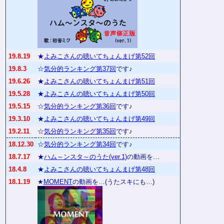
19.8.19
★
よみこさんの聴いてちょんまげ第52回
19.8.3
☆
気分的ランキング第37回
です♪
19.6.26
★
よみこさんの聴いてちょんまげ第51回
19.5.28
★
よみこさんの聴いてちょんまげ第50回
19.5.15
☆
気分的ランキング第36回
です♪
19.3.10
★
よみこさんの聴いてちょんまげ第49回
19.2.11
☆
気分的ランキング第35回
です♪
18.12.30
☆
気分的ランキング第34回
です♪
18.7.17
★
ハム～ンスタ～のうた(ver.1)
の動画を…
18.4.8
★
よみこさんの聴いてちょんまげ第48回
18.1.19
★
MOMENT
の動画を…(うたスキにも…)