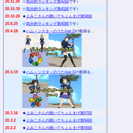
20.11.28
☆
気分的ランキング第42回
です♪
20.10.30
☆
気分的ランキング第41回
です♪
20.10.28
★
よみこさんの聴いてちょんまげ第58回
20.8.25
☆
気分的ランキング第40回
です♪
20.4.28
★
ハム～ンスタ～のうた(ver.2)
の動画を…
20.4.19
★
ハム～ンスタ～のうた(ver.1)
の動画を…
20.3.16
★
よみこさんの聴いてちょんまげ第57回
20.3.2
★
よみこさんの聴いてちょんまげ第56回
20.2.2
★
よみこさんの聴いてちょんまげ第55回