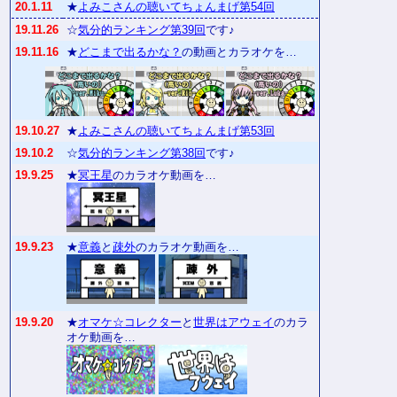
20.1.11
★
よみこさんの聴いてちょんまげ第54回
19.11.26
☆
気分的ランキング第39回
です♪
19.11.16
★
どこまで出るかな？
の動画とカラオケを…
19.10.27
★
よみこさんの聴いてちょんまげ第53回
19.10.2
☆
気分的ランキング第38回
です♪
19.9.25
★
冥王星
のカラオケ動画を…
19.9.23
★
意義
と
疎外
のカラオケ動画を…
19.9.20
★
オマケ☆コレクター
と
世界はアウェイ
のカラ
オケ動画を…