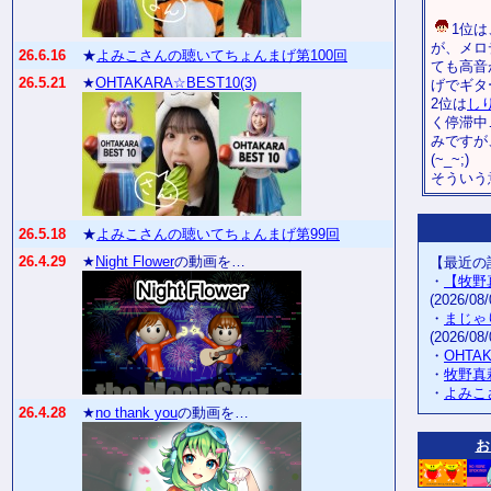
1位は
が、メロ
26.6.16
★
よみこさんの聴いてちょんまげ第100回
ても高音
26.5.21
★
OHTAKARA☆BEST10(3)
げでギタ
2位は
し
く停滞中
みですが
(~_~;)
そういう
26.5.18
★
よみこさんの聴いてちょんまげ第99回
26.4.29
★
Night Flower
の動画を…
【最近の
・
【牧野
(2026/08/
・
まじゃ
(2026/08/
・
OHTA
・
牧野真
・
よみこ
26.4.28
★
no thank you
の動画を…
お