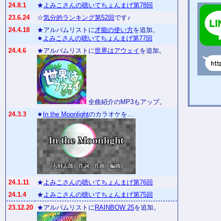
24.8.1
★
よみこさんの聴いてちょんまげ第78回
23.6.24
☆
気分的ランキング第52回
です♪
24.4.18
★アルバムリストに
才能の使い方
を追加。
★
よみこさんの聴いてちょんまげ第77回
24.4.6
★アルバムリストに
世界はアウェイ
を追加。
全曲紹介のMP3もアップ。
24.3.3
★
In the Moonlight
のカラオケを…
24.1.11
★
よみこさんの聴いてちょんまげ第76回
24.1.4
★
よみこさんの聴いてちょんまげ第75回
23.12.20
★アルバムリストに
RAINBOW 25
を追加。