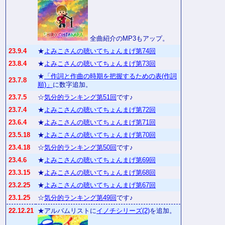
全曲紹介のMP3もアップ。
23.9.4
★
よみこさんの聴いてちょんまげ第74回
23.8.4
★
よみこさんの聴いてちょんまげ第73回
★
「作詞と作曲の時期を把握するための表(作詞
23.7.8
順)」
に数字追加。
23.7.5
☆
気分的ランキング第51回
です♪
23.7.4
★
よみこさんの聴いてちょんまげ第72回
23.6.4
★
よみこさんの聴いてちょんまげ第71回
23.5.18
★
よみこさんの聴いてちょんまげ第70回
23.4.18
☆
気分的ランキング第50回
です♪
23.4.6
★
よみこさんの聴いてちょんまげ第69回
23.3.15
★
よみこさんの聴いてちょんまげ第68回
23.2.25
★
よみこさんの聴いてちょんまげ第67回
23.1.25
☆
気分的ランキング第49回
です♪
22.12.21
★アルバムリストに
イノチシリーズ(2)
を追加。