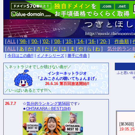
[
ALL
|
'98-
|
'00-
|
'02-
|
'08-
|
'10-
|
'14-
|
'16-
|
'20-
]
作曲順
|
[
ALL
|
あ
|
か
|
さ
|
た
|
な
|
は
|
ま
|
や
|
ら
|
わ
]
気分的ラン
[
今日はこの曲!!
|
イノチシリーズ
|
勝手に作曲
]
＼ネットラジオでしか聴けない曲が／
ふと思い出
インターネットラジオ
「よみこさんの聴いてちょんまげ」
26.6.16 第百回放送開始!!
／いっぱいあるとです!!!＼
26.7.7
☆
気分的ランキング第56回
です♪
★
OHTAKARA☆BEST10(4)
[第36回]
19.05.15