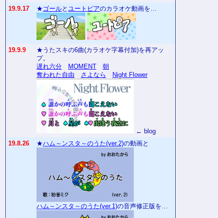
19.9.17
★
ゴール
と
ユートピア
のカラオケ動画を…
19.9.9
★うたスキの6曲(カラオケ字幕付加)を再アッ
プ。
遅れ六分
MOMENT
朝
奪われた自由
さよなら
Night Flower
← blog
19.8.26
★
ハム～ンスタ～のうた(ver.2)
の動画と
ハム～ンスタ～のうた(ver.1)
の音声修正版を…