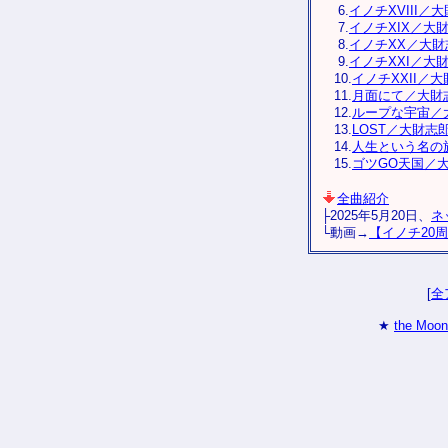
6.
イノチXVIII／
7.
イノチXIX／大
8.
イノチXX／大財
9.
イノチXXI／大
10.
イノチXXII／
11.
月面にて／大財
12.
ループな宇宙／
13.
LOST／大財志
14.
人生という名の
15.
ゴツGO天国／
全曲紹介
├2025年5月20日、
ネ
└動画→
【イノチ20周年
[
全
★
the Moo