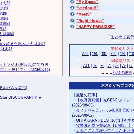
“My Space”
大財志郎
“version.M”
財志郎
志郎
“MeetS”
財志郎
“Night Flower”
大財志郎
“HAPPY PARADISE”
志郎
大財志郎
[
まとめて表示
郎
旅を終えた私へ／大財志郎
年代別リスト
大財志郎
[
ALL
|
'98-
|
'00-
|
'02-
|
'08-
|
'10
50音順リス
ットラジオ
(
第86回
)にて放送
[
ALL
|
あ
|
か
|
さ
|
た
|
な
|
は
】～感じて～ (2023/03/11)
→→→
記号の説明
おおたからブログ(~
アルバムを表示
]
【最近の記事】
nStar DISCOGRAPHY
★
・
【牧野真莉愛】光GENJIメドレ
(2026/08/05)
・
まじゃりんこシール発見!!【30
(2026/08/02)
・
OHTAKARA☆BEST10(4)【AI
・
牧野真莉愛卒業記念【BM娘。】
・
よみこさんの聴いてちょんまげ 