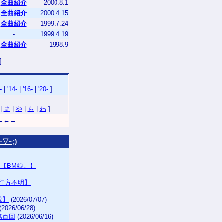
全曲紹介
2000.8.1
全曲紹介
2000.4.15
全曲紹介
1999.7.24
-
1999.4.19
全曲紹介
1998.9
]
-
|
'14-
|
'16-
|
'20-
]
ト
|
ま
|
や
|
ら
|
わ
]
←←←
▽~;)
ー【BM娘。】
年行方不明】
生成】
(2026/07/07)
(2026/06/28)
第百回
(2026/06/16)