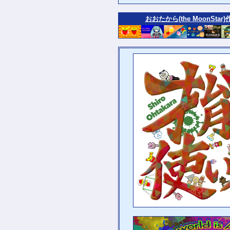
おおたから(the MoonStar)