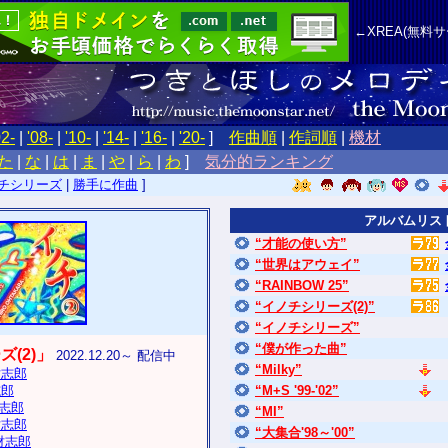
←XREA(無料
02-
|
'08-
|
'10-
|
'14-
|
'16-
|
'20-
]
作曲順
|
作詞順
|
機材
た
|
な
|
は
|
ま
|
や
|
ら
|
わ
]
気分的ランキング
チシリーズ
|
勝手に作曲
]
アルバムリス
“才能の使い方”
“世界はアウェイ”
“RAINBOW 25”
“イノチシリーズ(2)”
“イノチシリーズ”
“僕が作った曲”
(2)」
2022.12.20～ 配信中
“Milky”
大財志郎
志郎
“M+S '99-'02”
財志郎
“MI”
財志郎
“大集合'98～'00”
財志郎