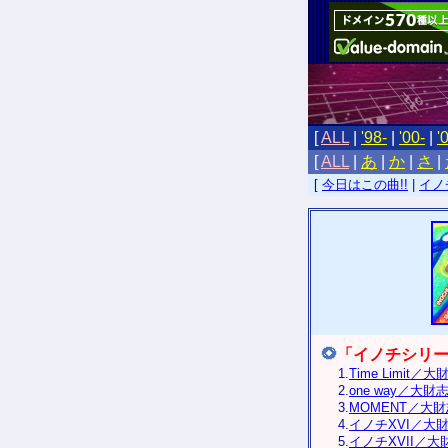
[
ALL
|
'98-
|
'00-
|
'
[
ALL
|
あ
|
か
|
さ
|
[
今日はこの曲!!
|
イノ
「イノチシリーズ
1.
Time Limit／
2.
one way／大財
3.
MOMENT／大
4.
イノチXVI／大
5.
イノチXVII／大