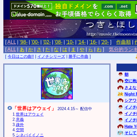
[
ALL
|
'98-
|
'00-
|
'02-
|
'08-
|
'10-
|
'14-
|
'16-
|
'20-
]
作曲順
|
[
ALL
|
あ
|
か
|
さ
|
た
|
な
|
は
|
ま
|
や
|
ら
|
わ
]
気分的ラン
[
今日はこの曲!!
|
イノチシリーズ
|
勝手に作曲
]
朝
空に抱
さよな
Night 
シアワ
イノチ(
「世界はアウェイ」
2024.4.15～ 配信中
イノチI
1.
世界はアウェイ
2.
意義
イノチI
3.
疎外
Hate Y
4.
空間
そして
5.
シネバイイノニ