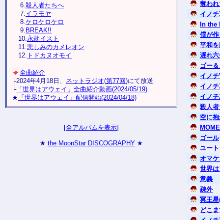
奪われ
6.
殺人者たちへ
7.
イラモヤ
イノチ
8.
ケロケロケロ
In the
9.
BREAK!!
僕が作
10.
永劫イスト
平和を
11.
悲しみのカメレオン
12.
トドカヌオモイ
遅れ六
ゴー＆
全曲紹介
イノチ
├2024年4月18日、
ネットラジオ
(
第77回
)にて放送
イノチ
└
「世界はアウェイ」全曲紹介動画(2024/05/19)
イノチX
★
「世界はアウェイ」配信開始(2024/04/18)
殺人者
空に抱か
[
全アルバムを表示
]
MOME
ゴール
★
the MoonStar DISCOGRAPHY
★
ユート
オマケ
世界は
意義
疎外
冥王星
どこま