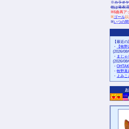
※
カラオ
他は発表
※6曲再ア
※
ゴール
以
※
いつの間
【最近の
・
【牧野
(2026/08/
・
まじゃ
(2026/08/
・
OHTA
・
牧野真
・
よみこ
お