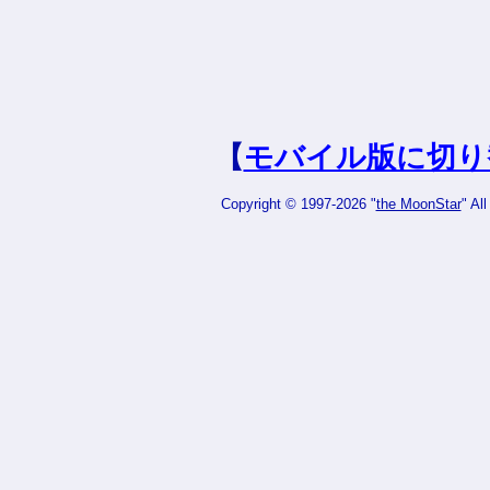
【
モバイル版に切り
Copyright © 1997-2026 "
the MoonStar
" Al