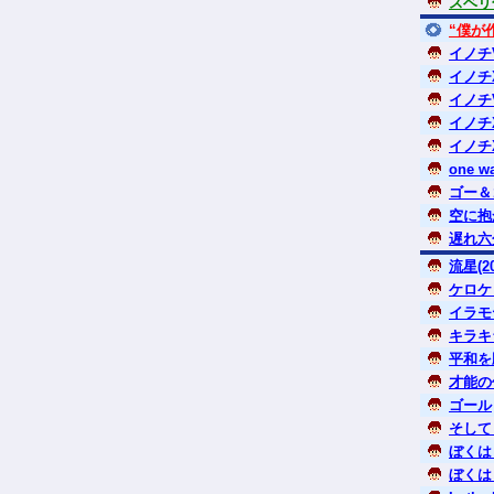
スベリ
“僕が
イノチV
イノチ
イノチ
イノチ
イノチX
one w
ゴー＆
空に抱か
遅れ六
流星(20
ケロケ
イラモ
キラキ
平和を
才能の
ゴール
そして
ぼくは
ぼくは