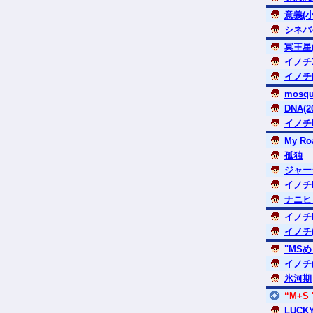
意義(小
シネバ
冥王星
イノチX
イノチI
mosqu
DNA(2
イノチ
My Ro
孤独
ジャー
イノチI
ナニヒ
イノチI
イノチ(
"MS
イノチ(
氷河期
“M+S '
LUCKY