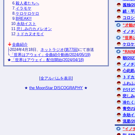
6.
殺人者たちへ
孤独(20
7.
イラモヤ
続・平
8.
ケロケロケロ
コロシ
9.
BREAK!!
10.
永劫イスト
“才能
11.
悲しみのカメレオン
イノチX
12.
トドカヌオモイ
“世界
ケロケ
全曲紹介
├2024年4月18日、
ネットラジオ
(
第77回
)にて放送
“RAIN
└
「世界はアウェイ」全曲紹介動画(2024/05/19)
朝(202
★
「世界はアウェイ」配信開始(2024/04/18)
イノチX
心此処
トドカ
[
全アルバムを表示
]
ふわふ
★
the MoonStar DISCOGRAPHY
★
だけど
悲しみ
冷たく
青空の
永劫イ
流星(20
“イノチ