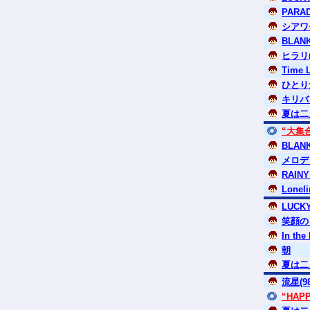
PARAD
シアワ
BLANK
ヒラリ(
Time L
ひとり
キリバ
夏は二人
“大集合
BLANK
メロデ
RAINY
Loneli
LUCKY
笑顔の
In the
朝
夏は二人
流星(98
“HAPP