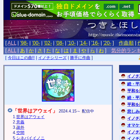
[
ALL
|
'98-
|
'00-
|
'02-
|
'08-
|
'10-
|
'14-
|
'16-
|
'20-
]
作曲順
|
[
ALL
|
あ
|
か
|
さ
|
た
|
な
|
は
|
ま
|
や
|
ら
|
わ
]
気分的ラン
[
今日はこの曲!!
|
イノチシリーズ
|
勝手に作曲
]
イノチX
続・平
平和を
続・平
平和を
「世界はアウェイ」
2024.4.15～ 配信中
悲しみ
1.
世界はアウェイ
イノチX
2.
意義
オマケ
3.
疎外
イノチ
4.
空間
5.
シネバイイノニ
イノチX