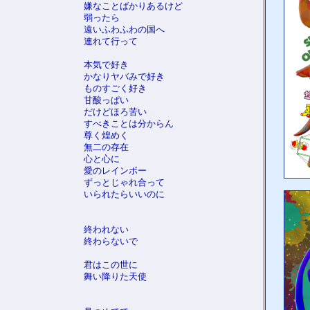
嫌なことばかりあるけど
弱ったら
遠いふわふわの国へ
連れて行って
本気で好き
かなりヤバみで好き
ものすごく好き
甘酸っぱい
だけどほろ苦い
すべきことは分からん
尊く煌めく
無二の存在
心と心に
愛のレインボー
ずっとじゃれ合って
いられたらいいのに
終われない
終わらないで
君はこの世に
舞い降りた天使