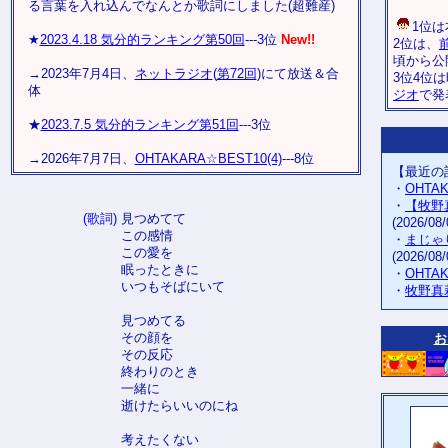
る言葉を入れ込んでなんとか歌詞にしました(超難産)
1位は本
★
2023.4.18 気分的ランキング第50回
---3位
New!!
2位は、
頃から公
→2023年7月4日、
ネットラジオ
(
第72回
)にて放送＆合
3位4位
体
ジオ
で発
★
2023.7.5 気分的ランキング第51回
---3位
→2026年7月7日、
OHTAKARA☆BEST10(4)
---8位
【最近の
・
OHTA
・
【牧野
(歌詞)
見つめてて
(2026/08/
この感情
・
まじゃ
この愛を
(2026/08/
眠ったときに
・
OHTA
いつもそばにいて
・
牧野真
見つめてる
その顔を
お
その反応
終わりのとき
一緒に
逝けたらいいのにね
考えたくない