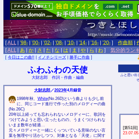
[
ALL
|
'98-
|
'00-
|
'02-
|
'08-
|
'10-
|
'14-
|
'16-
|
'20-
]
作曲順
|
[
ALL
|
あ
|
か
|
さ
|
た
|
な
|
は
|
ま
|
や
|
ら
|
わ
]
気分的ラン
[
今日はこの曲!!
|
イノチシリーズ
|
勝手に作曲
]
ふわふわの天使
ふと思い出
大財志郎 作詞・作曲・編曲
大財志郎
／
2023年
4月録音
1998年秋、
White
(No.26D)という曲よりも少し前
に、同じコード進行で作った別のメロディーの曲
(No.26C)
20年以上経っても忘れられないメロディーに、歌詞を
つけてみようと思い立ったものの、うまくつけられな
いまま数年が経過…
[第51回]
元々メロディーと一緒にくっついている意味のない言
23.07.05
葉を無理やり活かしつつ、対象となる「天使」に関す