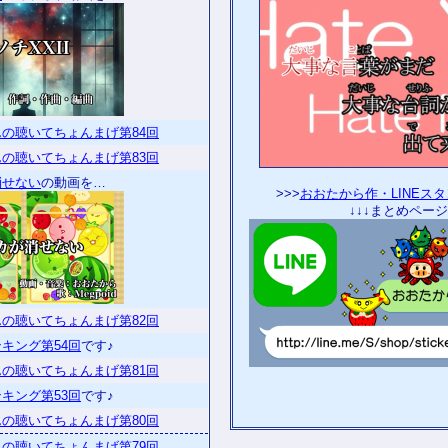
の聴いてちょんまげ第84回
の聴いてちょんまげ第83回
消せない
の動画を…
>>>
おおたから作・LINEス
↓↓↓まとめページ
の聴いてちょんまげ第82回
キング第54回
です♪
の聴いてちょんまげ第81回
キング第53回
です♪
の聴いてちょんまげ第80回
の聴いてちょんまげ第79回