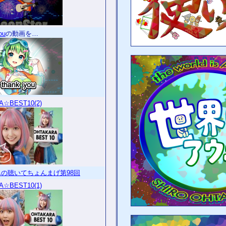
ou
の動画を…
A☆BEST10(2)
の聴いてちょんまげ第98回
A☆BEST10(1)