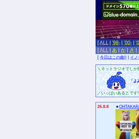
[
ALL
|
'98-
|
'00-
|
'
[
ALL
|
あ
|
か
|
さ
|
[
今日はこの曲!!
|
イノ
＼ネットラジオでしか
「よ
／いっぱいあるとです!!
26.8.8
★
OHTAKAR