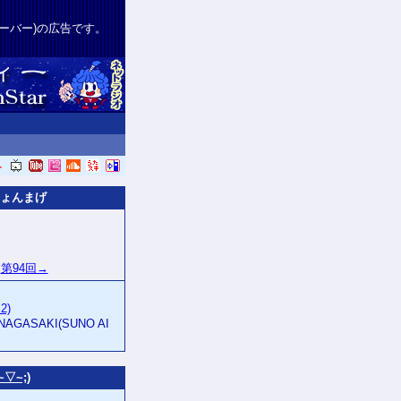
サーバー)の広告です。
ょんまげ
第94回→
2)
NAGASAKI(SUNO AI
▽~;)