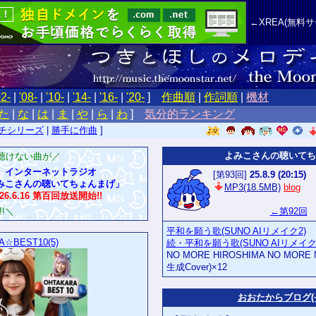
←XREA(無料
02-
|
'08-
|
'10-
|
'14-
|
'16-
|
'20-
]
作曲順
|
作詞順
|
機材
た
|
な
|
は
|
ま
|
や
|
ら
|
わ
]
気分的ランキング
チシリーズ
|
勝手に作曲
]
よみこさんの聴いてち
聴けない曲が／
インターネットラジオ
[第93回]
25.8.9 (20:15)
みこさんの聴いてちょんまげ」
MP3(18.5MB)
blog
26.6.16 第百回放送開始!!
!＼
←第92回
平和を願う歌(SUNO AIリメイク2)
A☆BEST10(5)
続・平和を願う歌(SUNO AIリメイク
NO MORE HIROSHIMA NO MORE 
生成Cover)×12
おおたからブログ(~