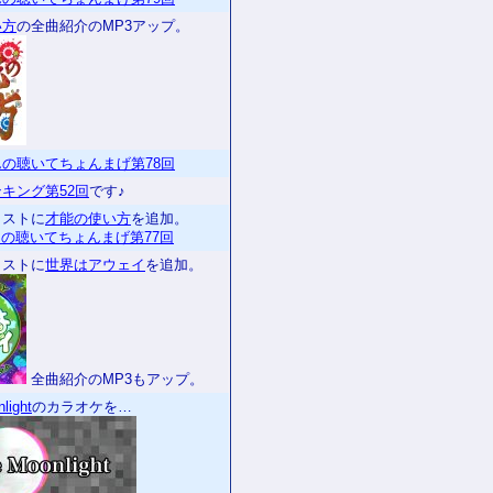
い方
の全曲紹介のMP3アップ。
の聴いてちょんまげ第78回
キング第52回
です♪
リストに
才能の使い方
を追加。
の聴いてちょんまげ第77回
リストに
世界はアウェイ
を追加。
全曲紹介のMP3もアップ。
light
のカラオケを…