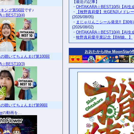
【最近の記事】
・
OHTAKARA☆BEST10(5)【AI
キング第56回
です♪
・
【牧野真莉愛】光GENJIメドレ
A☆BEST10(4)
(2026/08/05)
・
まじゃりんこシール発見!!【30
(2026/08/02)
・
OHTAKARA☆BEST10(4)【AI
・
牧野真莉愛卒業記念【BM娘。】
おおたから(the MoonStar)
の聴いてちょんまげ第100回
A☆BEST10(3)
の聴いてちょんまげ第99回
er
の動画を…