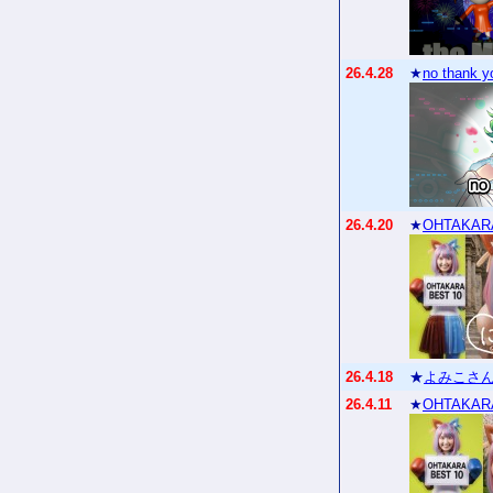
26.4.28
★
no thank y
26.4.20
★
OHTAKAR
26.4.18
★
よみこさん
26.4.11
★
OHTAKAR