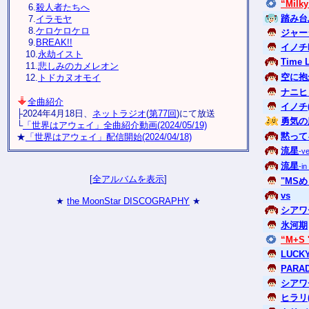
“Milky
6.
殺人者たちへ
踏み台
7.
イラモヤ
8.
ケロケロケロ
ジャー
9.
BREAK!!
イノチI
10.
永劫イスト
Time L
11.
悲しみのカメレオン
空に抱
12.
トドカヌオモイ
ナニヒ
全曲紹介
イノチ(
├2024年4月18日、
ネットラジオ
(
第77回
)にて放送
勇気の
└
「世界はアウェイ」全曲紹介動画(2024/05/19)
黙って
★
「世界はアウェイ」配信開始(2024/04/18)
流星
-ve
流星
-in
[
全アルバムを表示
]
"MS
vs
★
the MoonStar DISCOGRAPHY
★
シアワ
氷河期
“M+S '
LUCKY
PARAD
シアワ
ヒラリ(