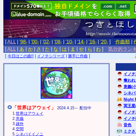
[
ALL
|
'98-
|
'00-
|
'02-
|
'08-
|
'10-
|
'14-
|
'16-
|
'20-
]
作曲順
|
[
ALL
|
あ
|
か
|
さ
|
た
|
な
|
は
|
ま
|
や
|
ら
|
わ
]
気分的ラン
[
今日はこの曲!!
|
イノチシリーズ
|
勝手に作曲
]
イノチX
奪われ
意義(小
シネバ
Night 
冥王星
「世界はアウェイ」
2024.4.15～ 配信中
イノチX
1.
世界はアウェイ
2.
意義
イノチI
3.
疎外
音色
4.
空間
ミクさ
5.
シネバイイノニ