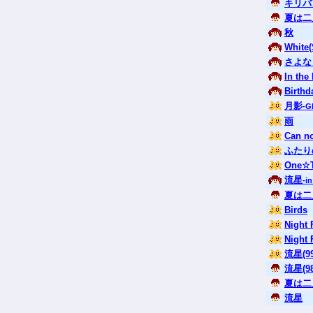
キリバ
夏は二人
秋
White(
さよな
In the
Birthd
月影
-G
雨
Can n
ふたり
One☆
流星
-in
夏は二人
Birds
Night 
Night 
流星(99
流星(98
夏は二人
流星