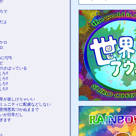
が
ろで
だよ
ケロ
ロ
!!)*5
ど
のさばっている
ろ!!
ろ!!
ろ!!
ろ!!
常が楽しけりゃいい
ミュニティに配慮などしない
意憎悪気づかぬままで
いが日常だし
ぎます
う