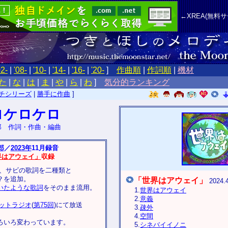
←XREA(無料
02-
|
'08-
|
'10-
|
'14-
|
'16-
|
'20-
]
作曲順
|
作詞順
|
機材
た
|
な
|
は
|
ま
|
や
|
ら
|
わ
]
気分的ランキング
チシリーズ
|
勝手に作曲
]
ロケロケロ
郎 作詞・作曲・編曲
郎
／
2023年
11月録音
界はアウェイ」
収録
1月、サビの歌詞を二種類と
？を追加。
「世界はアウェイ」
2024
いたような歌詞
をそのまま流用。
1.
世界はアウェイ
2.
意義
ットラジオ
(
第75回
)にて放送
3.
疎外
4.
空間
ろいろ変わっています。
5.
シネバイイノニ