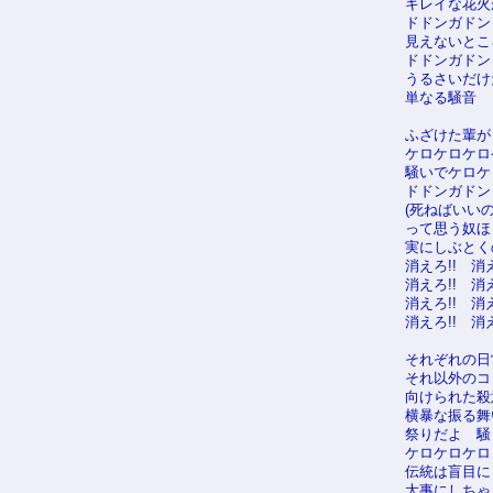
キレイな花火
ドドンガドン
見えないとこ
ドドンガドン
うるさいだけ
単なる騒音
ふざけた輩が
ケロケロケロ
騒いでケロケ
ドドンガドン
(死ねばいいのに
って思う奴ほ
実にしぶとく
消えろ!! 消え
消えろ!! 消え
消えろ!! 消え
消えろ!! 消え
それぞれの日
それ以外のコ
向けられた殺
横暴な振る舞
祭りだよ 騒
ケロケロケロ
伝統は盲目に
大事にしちゃ