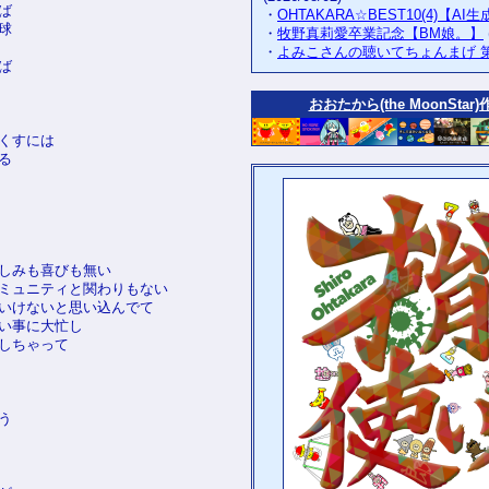
ば
・
OHTAKARA☆BEST10(4)【AI
球
・
牧野真莉愛卒業記念【BM娘。】
・
よみこさんの聴いてちょんまげ 
ば
おおたから(the MoonStar)
くすには
る
しみも喜びも無い
ミュニティと関わりもない
いけないと思い込んでて
い事に大忙し
しちゃって
う