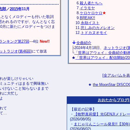
6.
殺人者たちへ
7.
イラモヤ
志郎
／
2015年
11月
8.
ケロケロケロ
★
なんとなくメロディーも付いた歌詞
9.
BREAK!!
思われるのですが、なんとなく忘
10.
永劫イスト
10月に新たにメロディーをつけま
11.
悲しみのカメレオン
12.
トドカヌオモイ
分的ランキング第27回
---4位
New!!
全曲紹介
├2024年4月18日、
ネットラジオ
(
ットラジオ
(
第46回
)にて放送
└
「世界はアウェイ」全曲紹介動画(202
★
「世界はアウェイ」配信開始(2024/
[
全アルバムを表
れが楽しけりゃいい
ミュニティはまるで興味無い
★
the MoonStar DISC
いけないこと知らないままで
れに大忙し
よ
おおたからブログ(~
れて
【最近の記事】
て…
・
【牧野真莉愛】光GENJIメドレ
(2026/08/05)
・
まじゃりんこシール発見!!【30
(2026/08/02)