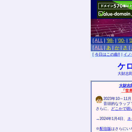
[
ALL
|
'98-
|
'00-
|
'
[
ALL
|
あ
|
か
|
さ
|
[
今日はこの曲!!
|
イノ
ケ
大財志
大財志
「世
2023年10～1
音頭的なラップ
さらに、
どこかで聴
→2024年1月4日、
ネ
※
配信版
はさらにい