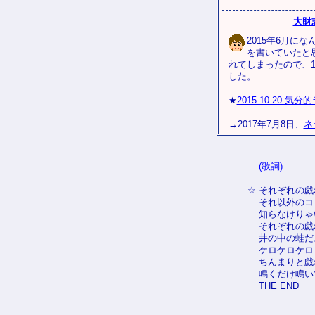
大財
2015年6月に
を書いていたと
れてしまったので、
した。
★
2015.10.20 気
→2017年7月8日、
ネ
(歌詞)
☆
それぞれの戯
それ以外のコ
知らなけりゃ
それぞれの戯
井の中の蛙だ
ケロケロケロ
ちんまりと戯
鳴くだけ鳴い
THE END