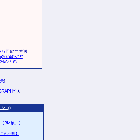
第77回
)にて放送
4/05/19)
04/18)
示
]
OGRAPHY
★
▽~;)
ー【BM娘。】
年行方不明】