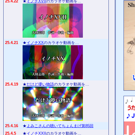
25.4.22
★
イノチXVII
のカラオケ動画を…
25.4.21
★
イノチXX
のカラオケ動画を…
25.4.19
★
だけど儚い物語
のカラオケ動画を…
25.4.16
★
よみこさんの聴いてちょんまげ第85回
25.4.5
★
イノチXXII
のカラオケ動画を…