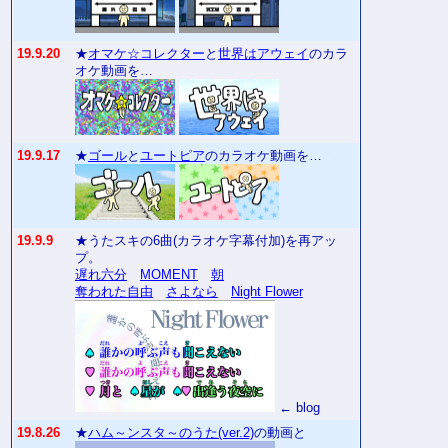
19.9.20
★
オマケ☆コレクター
と
世界はアウェイ
のカラ
オケ動画を…
19.9.17
★
ゴール
と
ユートピア
のカラオケ動画を…
19.9.9
★うたスキの6曲(カラオケ字幕付加)を再アッ
プ。
遅れ六分
MOMENT
朝
奪われた自由
さよなら
Night Flower
← blog
19.8.26
★
ハム～ンスタ～のうた(ver.2)
の動画と