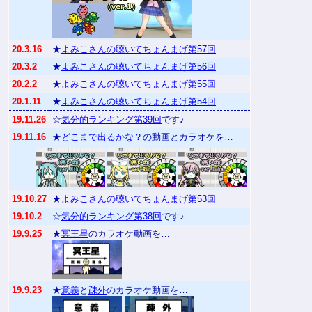
20.3.16
★
よみこさんの聴いてちょんまげ第57回
20.3.2
★
よみこさんの聴いてちょんまげ第56回
20.2.2
★
よみこさんの聴いてちょんまげ第55回
20.1.11
★
よみこさんの聴いてちょんまげ第54回
19.11.26
☆
気分的ランキング第39回
です♪
19.11.16
★
どこまで出るかな？
の動画とカラオケを…
19.10.27
★
よみこさんの聴いてちょんまげ第53回
19.10.2
☆
気分的ランキング第38回
です♪
19.9.25
★
冥王星
のカラオケ動画を…
19.9.23
★
意義
と
疎外
のカラオケ動画を…