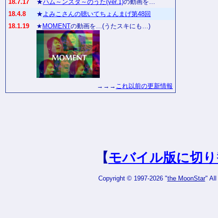
18.7.17
★
ハム～ンスタ～のうた(ver.1)
の動画を…
18.4.8
★
よみこさんの聴いてちょんまげ第48回
18.1.19
★
MOMENT
の動画を…(うたスキにも…)
→→→
これ以前の更新情報
【
モバイル版に切り
Copyright © 1997-2026 "
the MoonStar
" Al