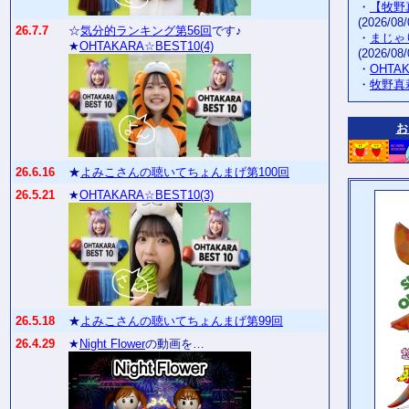
・
【牧野
(2026/08/
26.7.7
☆
気分的ランキング第56回
です♪
・
まじゃ
★
OHTAKARA☆BEST10(4)
(2026/08/
・
OHTA
・
牧野真
お
26.6.16
★
よみこさんの聴いてちょんまげ第100回
26.5.21
★
OHTAKARA☆BEST10(3)
26.5.18
★
よみこさんの聴いてちょんまげ第99回
26.4.29
★
Night Flower
の動画を…