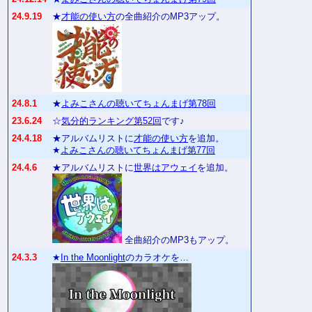
24.9.19
★
才能の使い方
の全曲紹介のMP3アップ。
24.8.1
★
よみこさんの聴いてちょんまげ第78回
23.6.24
☆
気分的ランキング第52回
です♪
24.4.18
★アルバムリストに
才能の使い方
を追加。
★
よみこさんの聴いてちょんまげ第77回
24.4.6
★アルバムリストに
世界はアウェイ
を追加。
全曲紹介のMP3もアップ。
24.3.3
★
In the Moonlight
のカラオケを…