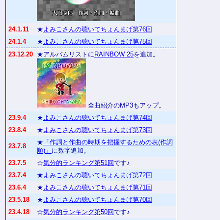
24.1.11
★
よみこさんの聴いてちょんまげ第76回
24.1.4
★
よみこさんの聴いてちょんまげ第75回
23.12.20
★アルバムリストに
RAINBOW 25
を追加。
全曲紹介のMP3もアップ。
23.9.4
★
よみこさんの聴いてちょんまげ第74回
23.8.4
★
よみこさんの聴いてちょんまげ第73回
★
「作詞と作曲の時期を把握するための表(作詞
23.7.8
順)」
に数字追加。
23.7.5
☆
気分的ランキング第51回
です♪
23.7.4
★
よみこさんの聴いてちょんまげ第72回
23.6.4
★
よみこさんの聴いてちょんまげ第71回
23.5.18
★
よみこさんの聴いてちょんまげ第70回
23.4.18
☆
気分的ランキング第50回
です♪