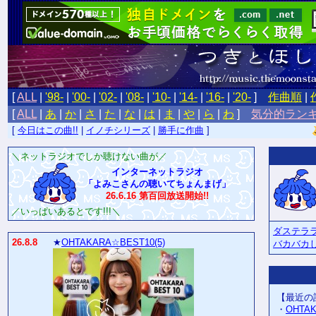
[
ALL
|
'98-
|
'00-
|
'02-
|
'08-
|
'10-
|
'14-
|
'16-
|
'20-
]
作曲順
|
[
ALL
|
あ
|
か
|
さ
|
た
|
な
|
は
|
ま
|
や
|
ら
|
わ
]
気分的ラン
[
今日はこの曲!!
|
イノチシリーズ
|
勝手に作曲
]
＼ネットラジオでしか聴けない曲が／
インターネットラジオ
「よみこさんの聴いてちょんまげ」
26.6.16 第百回放送開始!!
／いっぱいあるとです!!!＼
ダステラ
26.8.8
★
OHTAKARA☆BEST10(5)
バカバカ
【最近の
・
OHTA