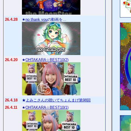
26.4.28
★
no thank you
の動画を…
26.4.20
★
OHTAKARA☆BEST10(2)
26.4.18
★
よみこさんの聴いてちょんまげ第98回
26.4.11
★
OHTAKARA☆BEST10(1)