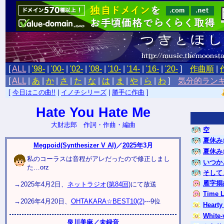
[
ALL
|
'98-
|
'00-
|
'02-
|
'08-
|
'10-
|
'14-
|
'16-
|
'20-
]
作曲順
|
[
ALL
|
あ
|
か
|
さ
|
た
|
な
|
は
|
ま
|
や
|
ら
|
わ
]
気分的ラン
[
今日はこの曲!!
|
イノチシリーズ
|
勝手に作曲
]
Hate You Hate Me
大財志郎 作詞・作曲・編曲
空
夏休み
Megpoid(Synthesizer V AI)
／
2025年
3月
夏休み
私のコーラスは音程がアレだったので修正しまし
いつか
た…orz
そして
雁字搦
→2025年4月2日、
ネットラジオ
(
第84回
)にて放送
Time L
→2026年4月20日、
OHTAKARA☆BEST10(2)
---9位
Hearty
White-
泉川美麻
／未録音