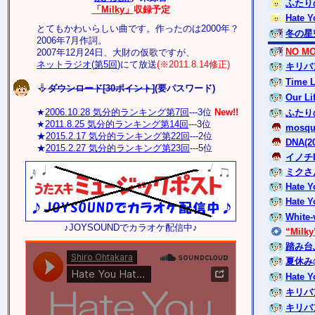
ふたりの幻
「Milky」
収録予定
Hate Y
とてもかわいらしい曲です。作ったのは2000年？
冬の星
2006年7月作詞。
NO MO
2007年12月24日、大財の仮歌ですが、
ネットラジオ
(
第5回
)にて放送
(※2011.8.14修正)
キリバ
Time L
ダウンロード[30ポイント]
(要パスワード)
Our Li
★
2006.10.28 気分的ランキング第7回
---3位
New!!
ふたりの幻
★
2011.8.25 気分的ランキング第14回
---3位
mosqu
★
2015.2.17 気分的ランキング第22回
---2位
DNA(20
★
2015.2.27 気分的ランキング第23回
---5位
イノチI
ミクさ
Hate Y
Hate Y
White-
♪JOYSOUNDでカラオケ配信中♪
“Milky
踏み台
夏休み
Hate Y
キリバ
キリバ