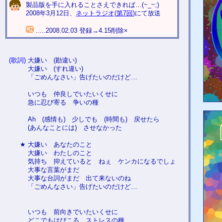
製品版を手に入れることさえできれば…(~_~;)
2008年3月12日、
ネットラジオ
(
第7回
)にて放送
.....2008.02.03 登録→4.15削除×
(歌詞)
大嫌い (勘違い)
大嫌い (すれ違い)
「ごめんなさい」告げたいのだけど…
いつも 仲良しでいたいくせに
急に忍び寄る 争いの種
Ah (感情も) 少しでも (時間も) 戻せたら
(あんなことには) させなかった
★
大嫌い あなたのこと
大嫌い わたしのこと
気持ち 抑えていると ねぇ ケンカになるでしょ
大事な言葉がまだ
大事な台詞がまだ 出て来ないのね
「ごめんなさい」告げたいのだけど…
いつも 前向きでいたいくせに
どこでもはびこる ストレスの種