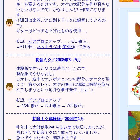
キーを変えるだけでも、オケの大部分を作り直さな
いといけないので、かなりしんどい作業になりま
す…
(↑MIDIは楽器ごとに別トラックに録音しているの
で)
ギターはピッチを上げたものを使用…。
4/18、
ピアプロ
にアップ。 → 5/1 修正。
→6月9日、
ネットラジオ
(
第8回
)にて放送
初音ミク
／
2008年
3～5月
体験版で作ったやつは適当だったので、
製品版でやりなおし。
しかし、途中でテンポチェンジの部分のデータが消
えて、音がズレて、オケの修正に無駄に時間を取ら
れてしまうという厄介な事件発生…(;´д｀)
4/18、
ピアプロ
にアップ
→ 4/29 修正 → 5/3 修正 → 7/3 修正。
初音ミク体験版
／
2008年
1月
昨年末に大財仮歌ver.を
ラジオ
で放送しましたが、
同じオケで初音ミクにも歌ってもらいました。
急いでやったので、調教不足です…。