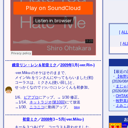
[
ALL
[
AL
鏡音リン・レン＆初音ミク
／
2009年
1月(-ver.Rin-)
【最近の
-ver.Miku-のオケはそのままで、
・
【牧野
メインVo.をリンさんにやってもらいました(初)
(2026/08/
コーラスは、ミクさん(使い回し)と、
・
まじゃ
せっかくなので
レンくんも初参加。
(ついでに)
(2026/08/
・
OHTA
1/6、
ピアプロ
にアップ。→ 1/30 修正。
・
牧野真
→1/14、
ネットラジオ
(
第10回
)にて放送
・
よみこ
→1/30、
ニコニコ
に動画アップ。
blog
お
初音ミク
／
2008年
3～5月(-ver.Miku-)
キーを３つあげて、コーラスも歌わせました。