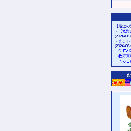
【最近の
・
【牧野
(2026/08/
・
まじゃ
(2026/08/
・
OHTA
・
牧野真
・
よみこ
お