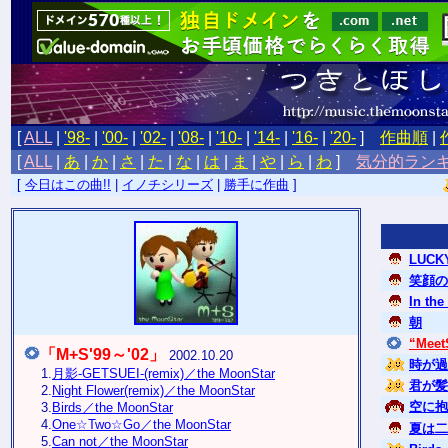
[
ALL
|
'98-
|
'00-
|
'02-
|
'08-
|
'10-
|
'14-
|
'16-
|
'20-
]
作曲順
|
[
ALL
|
あ
|
か
|
さ
|
た
|
な
|
は
|
ま
|
や
|
ら
|
わ
]
気分的ラン
[
今日はこの曲!!
|
イノチシリーズ
|
勝手に作曲
]
LUCKY
笑顔の
In the
朝
“Meet
「M+S'99～'02」
2002.10.20
時が過
1.
月影-GETSUEI-(remix)／the MoonStar
君が髪
2.
Night Flower(remix)／the MoonStar
空に抱
3.
Birds／the MoonStar
4.
One☆Two☆Go／the MoonStar
夏は二人
5.
Can not／the MoonStar