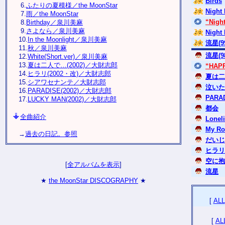
Birds
6.
ふたりの夏模様／the MoonStar
Night
7.
雨／the MoonStar
“Nigh
8.
Birthday／泉川美麻
9.
さよなら／泉川美麻
Night 
10.
In the Moonlight／泉川美麻
流星(99
11.
秋／泉川美麻
流星(98
12.
White(Short.ver)／泉川美麻
13.
夏は二人で…(2002)／大財志郎
“HAP
14.
ヒラリ(2002・改)／大財志郎
夏は二人
15.
シアワセナンテ／大財志郎
泣いた
16.
PARADISE(2002)／大財志郎
PARAD
17.
LUCKY MAN(2002)／大財志郎
都会
全曲紹介
Loneli
My Ro
→
過去の日記。参照
だいじ
ヒラリ(
空に抱か
[
全アルバムを表示
]
流星
★
the MoonStar DISCOGRAPHY
★
[
ALL
[
AL